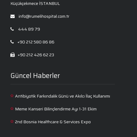
Kulak Burun Boğaz
Küçükçekmece İSTANBUL
Nöroloji
info@rumelihospital.com.tr
Ortopedi ve Travmatoloji
444 89 79
Plastik, Rekonstrüktif ve Estetik Cerrahi
+90 212 580 86 86
Psikiyatri
+90 212 426 62 23
Psikoloji
Radyoloji
Güncel Haberler
Üroloji
Antibiyotik Farkındalık Günü ve Akılcı İlaç Kullanımı
Meme Kanseri Bilinçlendirme Ayı 1-31 Ekim
2nd Bosnia Healthcare & Services Expo