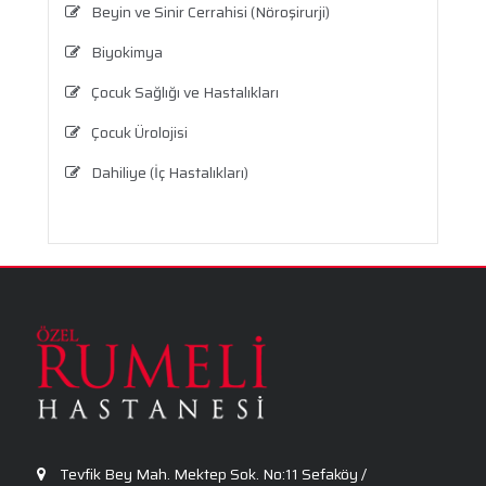
Beyin ve Sinir Cerrahisi (Nöroşirurji)
Biyokimya
Çocuk Sağlığı ve Hastalıkları
Çocuk Ürolojisi
Dahiliye (İç Hastalıkları)
Dermatoloji
Enfeksiyon Hastalıkları
Fizik Tedavi ve Rehabilitasyon
Genel Cerrahi
Göz Sağlığı ve Hastalıkları
Kadın Hastalıkları ve Doğum
Kardiyoloji
Tevfik Bey Mah. Mektep Sok. No:11 Sefaköy /