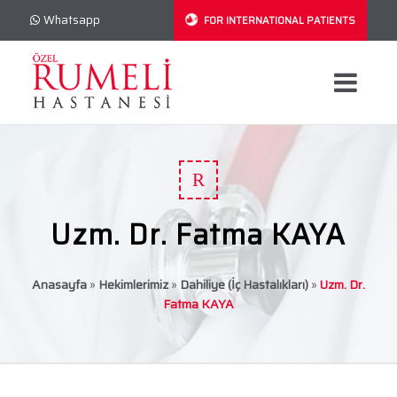
Whatsapp
FOR INTERNATIONAL PATIENTS
R
Uzm. Dr. Fatma KAYA
Anasayfa
»
Hekimlerimiz
»
Dahiliye (İç Hastalıkları)
»
Uzm. Dr.
Fatma KAYA