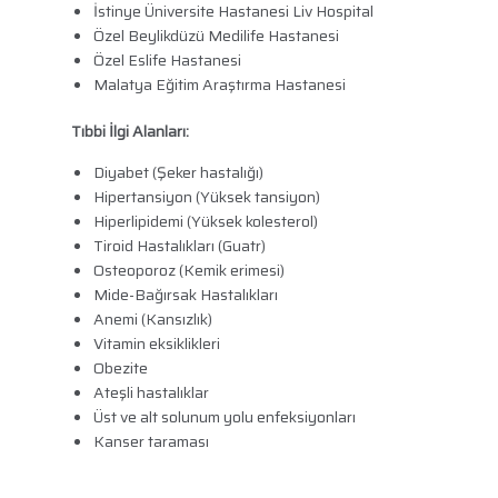
İstinye Üniversite Hastanesi Liv Hospital
Özel Beylikdüzü Medilife Hastanesi
Özel Eslife Hastanesi
Malatya Eğitim Araştırma Hastanesi
Tıbbi İlgi Alanları:
Diyabet (Şeker hastalığı)
Hipertansiyon (Yüksek tansiyon)
Hiperlipidemi (Yüksek kolesterol)
Tiroid Hastalıkları (Guatr)
Osteoporoz (Kemik erimesi)
Mide-Bağırsak Hastalıkları
Anemi (Kansızlık)
Vitamin eksiklikleri
Obezite
Ateşli hastalıklar
Üst ve alt solunum yolu enfeksiyonları
Kanser taraması