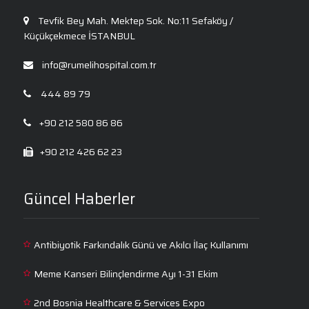
Kardiyoloji
Tevfik Bey Mah. Mektep Sok. No:11 Sefaköy /
Kulak Burun Boğaz
Küçükçekmece İSTANBUL
Nöroloji
info@rumelihospital.com.tr
Ortopedi ve Travmatoloji
444 89 79
Plastik, Rekonstrüktif ve Estetik Cerrahi
+90 212 580 86 86
Psikiyatri
+90 212 426 62 23
Psikoloji
Radyoloji
Güncel Haberler
Üroloji
Antibiyotik Farkındalık Günü ve Akılcı İlaç Kullanımı
Meme Kanseri Bilinçlendirme Ayı 1-31 Ekim
2nd Bosnia Healthcare & Services Expo