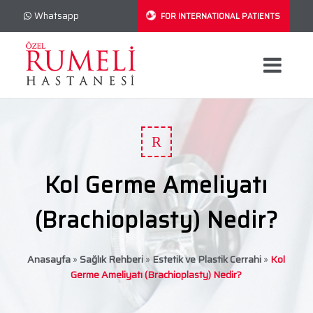
Whatsapp
FOR INTERNATIONAL PATIENTS
R
Kol Germe Ameliyatı
(Brachioplasty) Nedir?
Anasayfa
»
Sağlık Rehberi
»
Estetik ve Plastik Cerrahi
»
Kol
Germe Ameliyatı (Brachioplasty) Nedir?