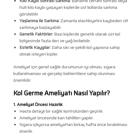
Kilo Kaybı Sonrası Sarkma:
Bariatrik cerrahi sonrası veya
hızlı kilo kaybı yaşayan kişilerde üst kollarda sarkma
görülebilir.
Yaşlanma ile Sarkma:
Zamanla elastikiyetini kaybeden cilt
sarkmaya başlayabilir.
Genetik Faktörler:
Bazı kişilerde genetik olarak üst kol
bölgesinde fazla deri ve yağ birikebilir.
Estetik Kaygılar:
Daha sıkı ve şekilli kol yapısına sahip
olmak isteyen kişiler.
Ameliyat için genel sağlık durumunun iyi olması, sigara
kullanılmaması ve gerçekçi beklentilere sahip olunması
önemlidir.
Kol Germe Ameliyatı Nasıl Yapılır?
1. Ameliyat Öncesi Hazırlık
Hasta detaylı bir sağlık kontrolünden geçirilir.
Ameliyat öncesinde kan tahlilleri yapılır.
Sigara içiliyorsa ameliyattan birkaç hafta önce bırakılması
önerilir.