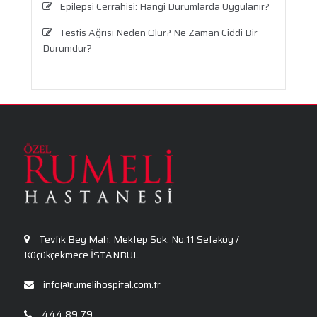
Epilepsi Cerrahisi: Hangi Durumlarda Uygulanır?
Testis Ağrısı Neden Olur? Ne Zaman Ciddi Bir
Durumdur?
Travma Sonrası Stres Bozukluğu
Aronya Faydaları Nelerdir?
Panik Atak Nedir?
Kalp Ritim Bozukluğu
Anksiyete Bozukluğu: Belirtiler, Nedenler, Tanı
ve Etkili Tedavi Seçenekleri
Tevfik Bey Mah. Mektep Sok. No:11 Sefaköy /
Küçükçekmece İSTANBUL
info@rumelihospital.com.tr
444 89 79