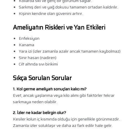
Kollarda sıkı ve genç bir görünüm sağlar.
Sarkmış deri ve yağ dokusu tamamen ortadan kaldırılır.
Kişinin kendine olan güvenini artırır.
Ameliyatın Riskleri ve Yan Etkileri
Enfeksiyon
Kanama
Yara izi (izler zamanla azalır ancak tamamen kaybolmaz)
Sinir hasarı (nadiren)
Cilt altında sıvı birikimi
Sıkça Sorulan Sorular
1. Kol germe ameliyatı sonuçları kalıcı mı?
Evet, ancak yaşlanma veya kilo alımı gibi faktörler tekrar
sarkmaya neden olabilir.
2. İzler ne kadar belirgin olur?
Kesiler kolun iç kısmında olduğu için genellikle görünmezdir.
Zamanla izler soluklaşır ve daha az fark edilir hale gelir.