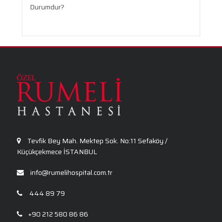
Durumdur?
Travma Sonrası Stres Bozukluğu
Aronya Faydaları Nelerdir?
Panik Atak Nedir?
Kalp Ritim Bozukluğu
Anksiyete Bozukluğu: Belirtiler, Nedenler, Tanı
ve Etkili Tedavi Seçenekleri
Tevfik Bey Mah. Mektep Sok. No:11 Sefaköy /
Küçükçekmece İSTANBUL
info@rumelihospital.com.tr
444 89 79
+90 212 580 86 86