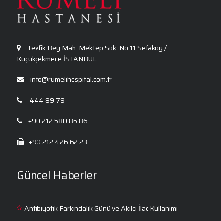
Anksiyete Bozukluğu: Belirtiler, Nedenler, Tanı
ve Etkili Tedavi Seçenekleri
Tevfik Bey Mah. Mektep Sok. No:11 Sefaköy /
Küçükçekmece İSTANBUL
info@rumelihospital.com.tr
444 89 79
+90 212 580 86 86
+90 212 426 62 23
Güncel Haberler
Antibiyotik Farkındalık Günü ve Akılcı İlaç Kullanımı