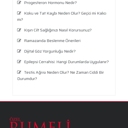
Progesteron Hormonu Nedir?
Koku ve Tat Kaybı Neden Olur? Geçici mi Kalıcı
mı?
Kışın Cilt Sağlığınızı Nasıl Korursunuz?
Ramazanda Beslenme Önerileri
Dijital Göz Yorgunluğu Nedir?
Epilepsi Cerrahisi: Hangi Durumlarda Uygulanır?
Testis Ağrısı Neden Olur? Ne Zaman Ciddi Bir
Durumdur?
Travma Sonrası Stres Bozukluğu
Aronya Faydaları Nelerdir?
Panik Atak Nedir?
Kalp Ritim Bozukluğu