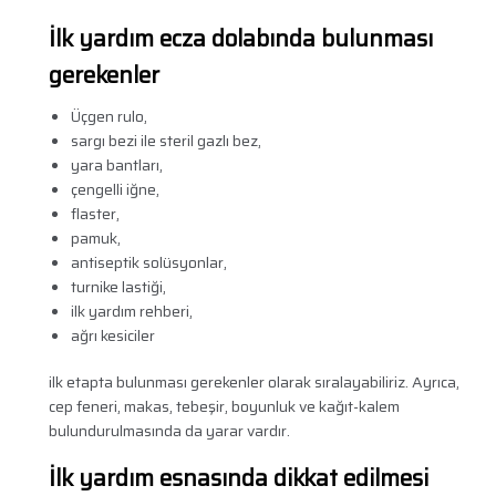
İlk yardım ecza dolabında bulunması
gerekenler
Üçgen rulo,
sargı bezi ile steril gazlı bez,
yara bantları,
çengelli iğne,
flaster,
pamuk,
antiseptik solüsyonlar,
turnike lastiği,
ilk yardım rehberi,
ağrı kesiciler
ilk etapta bulunması gerekenler olarak sıralayabiliriz. Ayrıca,
cep feneri, makas, tebeşir, boyunluk ve kağıt-kalem
bulundurulmasında da yarar vardır.
İlk yardım esnasında dikkat edilmesi