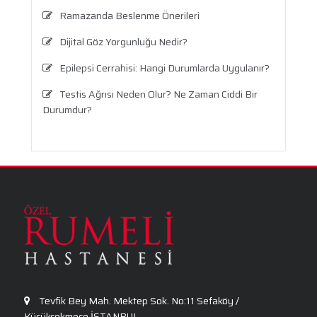
Ramazanda Beslenme Önerileri
Dijital Göz Yorgunluğu Nedir?
Epilepsi Cerrahisi: Hangi Durumlarda Uygulanır?
Testis Ağrısı Neden Olur? Ne Zaman Ciddi Bir
Durumdur?
Travma Sonrası Stres Bozukluğu
Aronya Faydaları Nelerdir?
Panik Atak Nedir?
Kalp Ritim Bozukluğu
Anksiyete Bozukluğu: Belirtiler, Nedenler, Tanı
ve Etkili Tedavi Seçenekleri
Tevfik Bey Mah. Mektep Sok. No:11 Sefaköy /
Küçükçekmece İSTANBUL