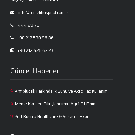
info@rumelihospital.com.tr
444 89 79
+90 212 580 86 86
+90 212 426 62 23
Güncel Haberler
Antibiyotik Farkındalık Günü ve Akılcı İlaç Kullanımı
Meme Kanseri Bilinçlendirme Ayı 1-31 Ekim
2nd Bosnia Healthcare & Services Expo