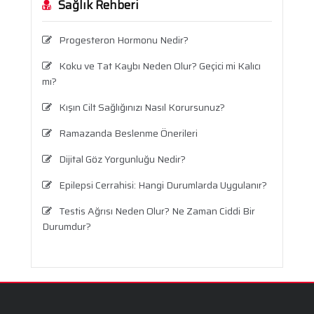
Sağlık Rehberi
Progesteron Hormonu Nedir?
Koku ve Tat Kaybı Neden Olur? Geçici mi Kalıcı
mı?
Kışın Cilt Sağlığınızı Nasıl Korursunuz?
Ramazanda Beslenme Önerileri
Dijital Göz Yorgunluğu Nedir?
Epilepsi Cerrahisi: Hangi Durumlarda Uygulanır?
Testis Ağrısı Neden Olur? Ne Zaman Ciddi Bir
Durumdur?
Travma Sonrası Stres Bozukluğu
Aronya Faydaları Nelerdir?
Panik Atak Nedir?