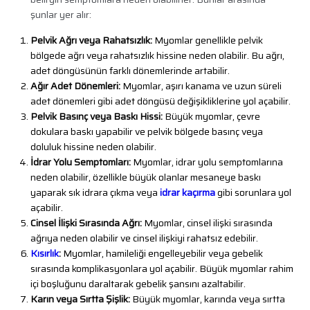
şunlar yer alır:
Pelvik Ağrı veya Rahatsızlık:
Myomlar genellikle pelvik
bölgede ağrı veya rahatsızlık hissine neden olabilir. Bu ağrı,
adet döngüsünün farklı dönemlerinde artabilir.
Ağır Adet Dönemleri:
Myomlar, aşırı kanama ve uzun süreli
adet dönemleri gibi adet döngüsü değişikliklerine yol açabilir.
Pelvik Basınç veya Baskı Hissi:
Büyük myomlar, çevre
dokulara baskı yapabilir ve pelvik bölgede basınç veya
doluluk hissine neden olabilir.
İdrar Yolu Semptomları:
Myomlar, idrar yolu semptomlarına
neden olabilir, özellikle büyük olanlar mesaneye baskı
yaparak sık idrara çıkma veya
idrar kaçırma
gibi sorunlara yol
açabilir.
Cinsel İlişki Sırasında Ağrı:
Myomlar, cinsel ilişki sırasında
ağrıya neden olabilir ve cinsel ilişkiyi rahatsız edebilir.
Kısırlık
:
Myomlar, hamileliği engelleyebilir veya gebelik
sırasında komplikasyonlara yol açabilir. Büyük myomlar rahim
içi boşluğunu daraltarak gebelik şansını azaltabilir.
Karın veya Sırtta Şişlik:
Büyük myomlar, karında veya sırtta