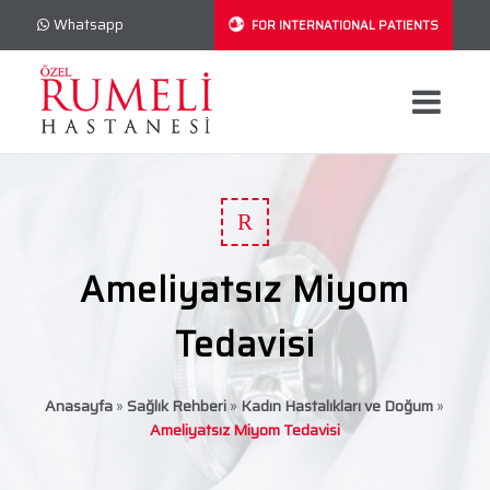
Whatsapp
FOR INTERNATIONAL PATIENTS
R
Ameliyatsız Miyom
Tedavisi
Anasayfa
»
Sağlık Rehberi
»
Kadın Hastalıkları ve Doğum
»
Ameliyatsız Miyom Tedavisi