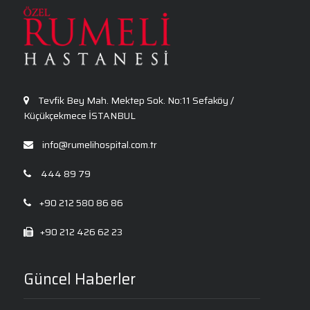
Kalp Ritim Bozukluğu
Anksiyete Bozukluğu: Belirtiler, Nedenler, Tanı
ve Etkili Tedavi Seçenekleri
Tevfik Bey Mah. Mektep Sok. No:11 Sefaköy /
Küçükçekmece İSTANBUL
info@rumelihospital.com.tr
444 89 79
+90 212 580 86 86
+90 212 426 62 23
Güncel Haberler