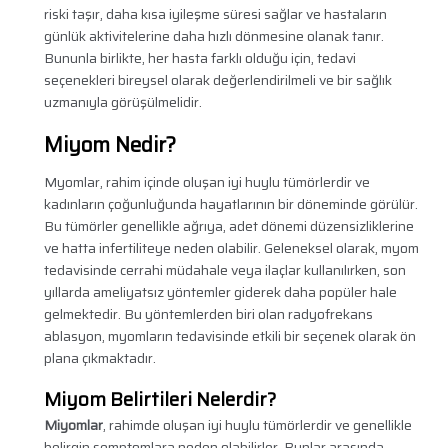
riski taşır, daha kısa iyileşme süresi sağlar ve hastaların
günlük aktivitelerine daha hızlı dönmesine olanak tanır.
Bununla birlikte, her hasta farklı olduğu için, tedavi
seçenekleri bireysel olarak değerlendirilmeli ve bir sağlık
uzmanıyla görüşülmelidir.
Miyom Nedir?
Myomlar, rahim içinde oluşan iyi huylu tümörlerdir ve
kadınların çoğunluğunda hayatlarının bir döneminde görülür.
Bu tümörler genellikle ağrıya, adet dönemi düzensizliklerine
ve hatta infertiliteye neden olabilir. Geleneksel olarak, myom
tedavisinde cerrahi müdahale veya ilaçlar kullanılırken, son
yıllarda ameliyatsız yöntemler giderek daha popüler hale
gelmektedir. Bu yöntemlerden biri olan radyofrekans
ablasyon, myomların tedavisinde etkili bir seçenek olarak ön
plana çıkmaktadır.
Miyom Belirtileri Nelerdir?
Miyomlar
, rahimde oluşan iyi huylu tümörlerdir ve genellikle
belirgin semptomlara neden olabilirler. Bunlar arasında