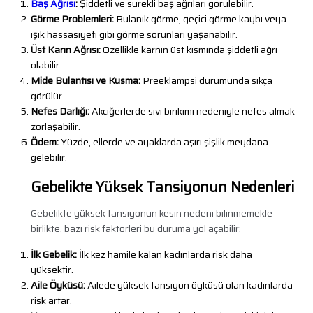
Baş Ağrısı
:
Şiddetli ve sürekli baş ağrıları görülebilir.
Görme Problemleri:
Bulanık görme, geçici görme kaybı veya
ışık hassasiyeti gibi görme sorunları yaşanabilir.
Üst Karın Ağrısı:
Özellikle karnın üst kısmında şiddetli ağrı
olabilir.
Mide Bulantısı ve Kusma:
Preeklampsi durumunda sıkça
görülür.
Nefes Darlığı:
Akciğerlerde sıvı birikimi nedeniyle nefes almak
zorlaşabilir.
Ödem:
Yüzde, ellerde ve ayaklarda aşırı şişlik meydana
gelebilir.
Gebelikte Yüksek Tansiyonun Nedenleri
Gebelikte yüksek tansiyonun kesin nedeni bilinmemekle
birlikte, bazı risk faktörleri bu duruma yol açabilir:
İlk Gebelik:
İlk kez hamile kalan kadınlarda risk daha
yüksektir.
Aile Öyküsü:
Ailede yüksek tansiyon öyküsü olan kadınlarda
risk artar.