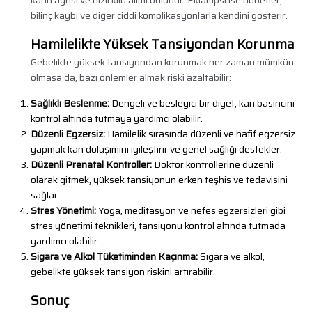
karın ağrısı ve hızlı kilo alımı bulunur. Eklampsi ise nöbetler,
bilinç kaybı ve diğer ciddi komplikasyonlarla kendini gösterir.
Hamilelikte Yüksek Tansiyondan Korunma
Gebelikte yüksek tansiyondan korunmak her zaman mümkün
olmasa da, bazı önlemler almak riski azaltabilir:
Sağlıklı Beslenme:
Dengeli ve besleyici bir diyet, kan basıncını
kontrol altında tutmaya yardımcı olabilir.
Düzenli Egzersiz:
Hamilelik sırasında düzenli ve hafif egzersiz
yapmak kan dolaşımını iyileştirir ve genel sağlığı destekler.
Düzenli Prenatal Kontroller:
Doktor kontrollerine düzenli
olarak gitmek, yüksek tansiyonun erken teşhis ve tedavisini
sağlar.
Stres Yönetimi:
Yoga, meditasyon ve nefes egzersizleri gibi
stres yönetimi teknikleri, tansiyonu kontrol altında tutmada
yardımcı olabilir.
Sigara ve Alkol Tüketiminden Kaçınma:
Sigara ve alkol,
gebelikte yüksek tansiyon riskini artırabilir.
Sonuç