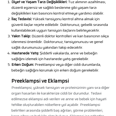
Diyet ve Yaşam Tarzı Değişiklikleri:
Tuz alımının azaltılması,
düzenli egzersiz ve sağlıklı beslenme gibi yaşam tarzı
değişiklikleri kan basıncını kontrol etmeye yardımcı olabilir.
İlaç Tedavisi:
Yüksek tansiyonu kontrol altına almak için
güvenli ilaçlar reçete edilebilir. Doktorunuz, gebelik sırasında
kullanılabilecek uygun tansiyon ilaçlarını belirleyecektir.
Yakın Takip:
Düzenli doktor kontrolleri ve kan basıncının sıkça
izlenmesi önemlidir. Doktorunuz, tansiyonunuzu ve genel
sağlık durumunuzu yakından takip edecektir.
Hastanede Yatış:
Şiddetli vakalarda, anne ve bebeğin
sağlığını izlemek için hastanede yatış gerekebilir.
Erken Doğum:
Preeklampsi veya diğer ciddi durumlarda,
bebeğin sağlığını korumak için erken doğum gerekebilir.
Preeklampsi ve Eklampsi
Preeklampsi, yüksek tansiyon ve proteinürinin yanı sıra diğer
organ hasarları ile karakterize ciddi bir durumdur. Tedavi
edilmezse eklampsi adı verilen ve anne ve bebek için hayati
tehlike oluşturabilen nöbetlere yol açabilir. Preeklampsi
belirtileri arasında şiddetli baş ağrıları, görme problemleri,