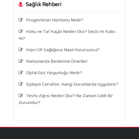
Sağlık Rehberi
Progesteron Hormonu Nedir?
Koku ve Tat Kaybı Neden Olur? Geçici mi Kalıcı
mı?
Kışın Cilt Sağlığınızı Nasıl Korursunuz?
Ramazanda Beslenme Önerileri
Dijital Göz Yorgunluğu Nedir?
Epilepsi Cerrahisi: Hangi Durumlarda Uygulanır?
Testis Ağrısı Neden Olur? Ne Zaman Ciddi Bir
Durumdur?
Travma Sonrası Stres Bozukluğu
Aronya Faydaları Nelerdir?
Panik Atak Nedir?