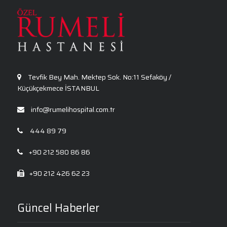
Kalp Ritim Bozukluğu
Anksiyete Bozukluğu: Belirtiler, Nedenler, Tanı
ve Etkili Tedavi Seçenekleri
Tevfik Bey Mah. Mektep Sok. No:11 Sefaköy /
Küçükçekmece İSTANBUL
info@rumelihospital.com.tr
444 89 79
+90 212 580 86 86
+90 212 426 62 23
Güncel Haberler