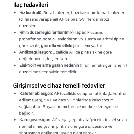
İlaç tedavileri
Hız kontrolü:
Beta blokerler, bazı kalsiyum kanal blokerleri
(diltiazem/verapamil) AF ve bazı SVT’lerde nabzı
düzenler.
Ritim düzenleyici (antiaritmik) ilaçlar:
Flecainid,
propafenon, sotalol, amiodaron vb. Hasta ve aritmi tipine
göre seçilir;
yan etki ve etkileşim
izlemi şarttır.
Antikoagülasyon:
Özellikle AF’de pıhtı riskine göre
değerlendirilir; felçten korur.
Elektrolit ve altta yatan nedenin
(tiroit, enfeksiyon, anemi)
düzeltilmesi tedavinin temelidir.
Girişimsel ve cihaz temelli tedaviler
Kateter ablasyon:
AF (özellikle semptomatik, ilaçla kontrol
edilemeyen), SVT ve bazı VT tiplerinde kalıcı çözüm
sağlayabilir. Başarı; aritmi türü ve merkez deneyimine
bağlıdır.
Kardiyoversiyon:
AF veya çarpıntı atağını elektriksel şokla
normal ritme çevirir; pıhtı riskine göre öncesinde ve
sonrasında antikoagülasyon planı gerekir.