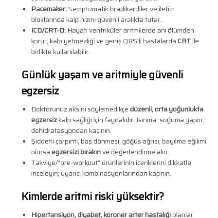
Pacemaker:
Semptomatik bradikardiler ve iletim
bloklarında kalp hızını güvenli aralıkta tutar.
ICD/CRT-D:
Hayati ventriküler aritmilerde ani ölümden
korur; kalp yetmezliği ve geniş QRS’li hastalarda
CRT
ile
birlikte kullanılabilir.
Günlük yaşam ve aritmiyle güvenli
egzersiz
Doktorunuz aksini söylemedikçe
düzenli, orta yoğunlukta
egzersiz
kalp sağlığı için faydalıdır. Isınma–soğuma yapın,
dehidratasyondan kaçının.
Şiddetli çarpıntı, baş dönmesi, göğüs ağrısı, bayılma eğilimi
olursa
egzersizi bırakın
ve değerlendirme alın.
Takviye/“pre-workout” ürünlerinin içeriklerini dikkatle
inceleyin; uyarıcı kombinasyonlarından kaçının.
Kimlerde aritmi riski yüksektir?
Hipertansiyon, diyabet, koroner arter hastalığı
olanlar