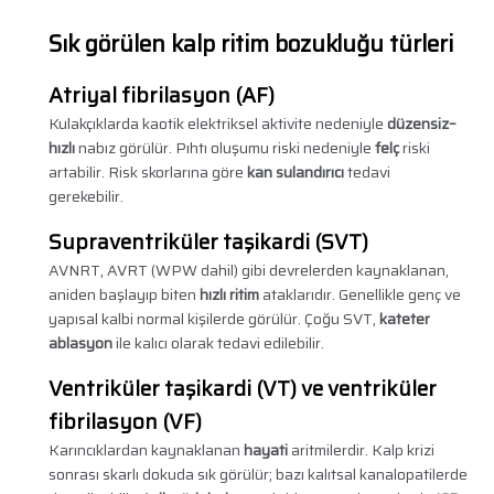
Sık görülen kalp ritim bozukluğu türleri
Atriyal fibrilasyon (AF)
Kulakçıklarda kaotik elektriksel aktivite nedeniyle
düzensiz–
hızlı
nabız görülür. Pıhtı oluşumu riski nedeniyle
felç
riski
artabilir. Risk skorlarına göre
kan sulandırıcı
tedavi
gerekebilir.
Supraventriküler taşikardi (SVT)
AVNRT, AVRT (WPW dahil) gibi devrelerden kaynaklanan,
aniden başlayıp biten
hızlı ritim
ataklarıdır. Genellikle genç ve
yapısal kalbi normal kişilerde görülür. Çoğu SVT,
kateter
ablasyon
ile kalıcı olarak tedavi edilebilir.
Ventriküler taşikardi (VT) ve ventriküler
fibrilasyon (VF)
Karıncıklardan kaynaklanan
hayati
aritmilerdir. Kalp krizi
sonrası skarlı dokuda sık görülür; bazı kalıtsal kanalopatilerde