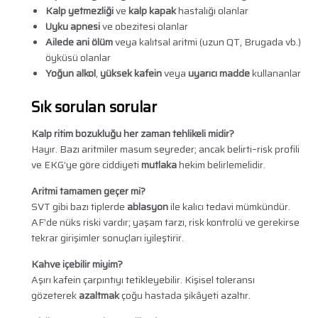
Kalp yetmezliği
ve
kalp kapak
hastalığı olanlar
Uyku apnesi
ve obezitesi olanlar
Ailede ani ölüm
veya kalıtsal aritmi (uzun QT, Brugada vb.)
öyküsü olanlar
Yoğun alkol
,
yüksek kafein
veya
uyarıcı madde
kullananlar
Sık sorulan sorular
Kalp ritim bozukluğu her zaman tehlikeli midir?
Hayır. Bazı aritmiler masum seyreder; ancak belirti–risk profili
ve EKG’ye göre ciddiyeti
mutlaka
hekim belirlemelidir.
Aritmi tamamen geçer mi?
SVT gibi bazı tiplerde
ablasyon
ile kalıcı tedavi mümkündür.
AF’de nüks riski vardır; yaşam tarzı, risk kontrolü ve gerekirse
tekrar girişimler sonuçları iyileştirir.
Kahve içebilir miyim?
Aşırı kafein çarpıntıyı tetikleyebilir. Kişisel toleransı
gözeterek
azaltmak
çoğu hastada şikâyeti azaltır.