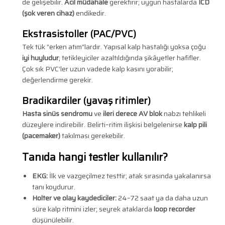
de gelişebilir.
Acil müdahale
gerektirir; uygun hastalarda
ICD
(şok veren cihaz)
endikedir.
Ekstrasistoller (PAC/PVC)
Tek tük “erken atım”lardır. Yapısal kalp hastalığı yoksa çoğu
iyi huyludur
; tetikleyiciler azaltıldığında şikâyetler hafifler.
Çok sık PVC’ler uzun vadede kalp kasını yorabilir;
değerlendirme gerekir.
Bradikardiler (yavaş ritimler)
Hasta sinüs sendromu
ve
ileri derece AV blok
nabzı tehlikeli
düzeylere indirebilir. Belirti–ritim ilişkisi belgelenirse
kalp pili
(pacemaker)
takılması gerekebilir.
Tanıda hangi testler kullanılır?
EKG:
İlk ve vazgeçilmez testtir; atak sırasında yakalanırsa
tanı koydurur.
Holter ve olay kaydediciler:
24–72 saat ya da daha uzun
süre kalp ritmini izler; seyrek ataklarda
loop recorder
düşünülebilir.