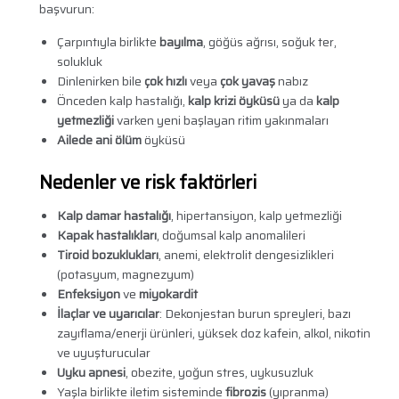
başvurun:
Çarpıntıyla birlikte
bayılma
, göğüs ağrısı, soğuk ter,
solukluk
Dinlenirken bile
çok hızlı
veya
çok yavaş
nabız
Önceden kalp hastalığı,
kalp krizi öyküsü
ya da
kalp
yetmezliği
varken yeni başlayan ritim yakınmaları
Ailede ani ölüm
öyküsü
Nedenler ve risk faktörleri
Kalp damar hastalığı
, hipertansiyon, kalp yetmezliği
Kapak hastalıkları
, doğumsal kalp anomalileri
Tiroid bozuklukları
, anemi, elektrolit dengesizlikleri
(potasyum, magnezyum)
Enfeksiyon
ve
miyokardit
İlaçlar ve uyarıcılar
: Dekonjestan burun spreyleri, bazı
zayıflama/enerji ürünleri, yüksek doz kafein, alkol, nikotin
ve uyuşturucular
Uyku apnesi
, obezite, yoğun stres, uykusuzluk
Yaşla birlikte iletim sisteminde
fibrozis
(yıpranma)