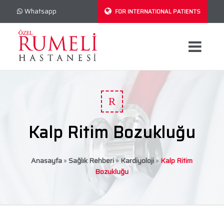
Whatsapp
FOR INTERNATIONAL PATIENTS
R
Kalp Ritim Bozukluğu
Anasayfa
»
Sağlık Rehberi
»
Kardiyoloji
»
Kalp Ritim
Bozukluğu