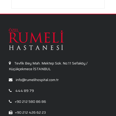
Travma Sonrası Stres Bozukluğu
Aronya Faydaları Nelerdir?
Panik Atak Nedir?
Kalp Ritim Bozukluğu
Anksiyete Bozukluğu: Belirtiler, Nedenler, Tanı
ve Etkili Tedavi Seçenekleri
Tevfik Bey Mah. Mektep Sok. No:11 Sefaköy /
Küçükçekmece İSTANBUL
info@rumelihospital.com.tr
444 89 79
+90 212 580 86 86
+90 212 426 62 23