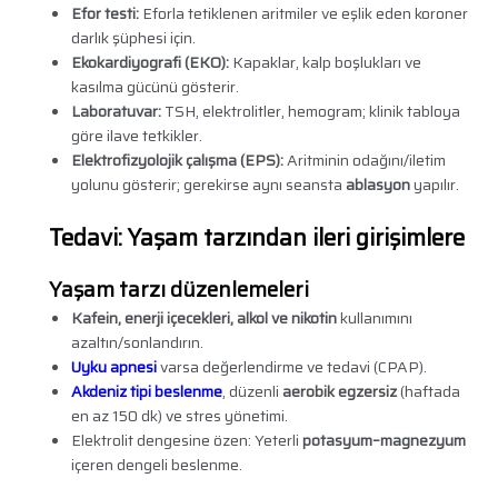
Efor testi:
Eforla tetiklenen aritmiler ve eşlik eden koroner
darlık şüphesi için.
Ekokardiyografi (EKO):
Kapaklar, kalp boşlukları ve
kasılma gücünü gösterir.
Laboratuvar:
TSH, elektrolitler, hemogram; klinik tabloya
göre ilave tetkikler.
Elektrofizyolojik çalışma (EPS):
Aritminin odağını/iletim
yolunu gösterir; gerekirse aynı seansta
ablasyon
yapılır.
Tedavi: Yaşam tarzından ileri girişimlere
Yaşam tarzı düzenlemeleri
Kafein, enerji içecekleri, alkol ve nikotin
kullanımını
azaltın/sonlandırın.
Uyku apnesi
varsa değerlendirme ve tedavi (CPAP).
Akdeniz tipi beslenme
, düzenli
aerobik egzersiz
(haftada
en az 150 dk) ve stres yönetimi.
Elektrolit dengesine özen: Yeterli
potasyum–magnezyum
içeren dengeli beslenme.