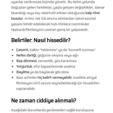
uyarılar senkronize biçimde yönetir. Bu iletim yolunda
doğuştan gelen farklılıklar, yaşla gelişen değişiklikler, damar
tıkanıklığı veya ilaç–elektrolit etkileri olduğunda
kalp ritmi
bozulur
. Aritmi, tek tük ekstra atımlardan (ekstrasistol)
yaşamı tehdit edebilecek hızlı ritimlere (ventriküler
taşikardi/fibrilasyon) uzanan geniş bir yelpazedir.
Belirtiler: Nasıl hissedilir?
Çarpıntı
, kalbin “teklemesi” ya da “kuvvetli vurması”
Nefes darlığı
, göğüste sıkışma veya ağrı
Baş dönmesi
, sersemlik, göz kararması
Yorgunluk
, efor kapasitesinde azalma
Bayılma
ya da bayılacak gibi olma
Bazı aritmiler
hiç belirti vermeyebilir
; özellikle atriyal
fibrilasyon (AF) sessiz seyredebileceği için tesadüfen
saptanabilir.
Ne zaman ciddiye alınmalı?
Aşağıdaki durumlarda gecikmeden sağlık kuruluşuna