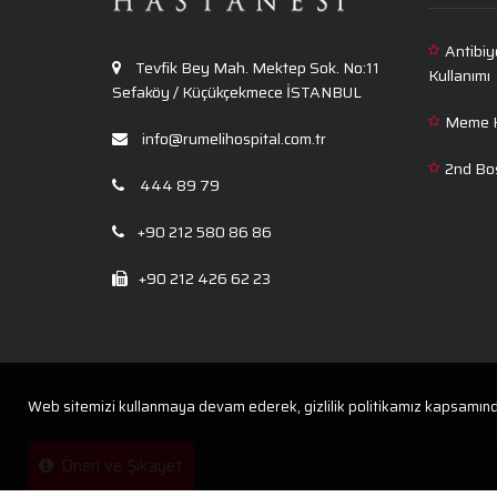
Antibiy
Tevfik Bey Mah. Mektep Sok. No:11
Kullanımı
Sefaköy / Küçükçekmece İSTANBUL
Meme Ka
info@rumelihospital.com.tr
2nd Bo
444 89 79
+90 212 580 86 86
+90 212 426 62 23
Web sitemizi kullanmaya devam ederek, gizlilik politikamız kapsamında çe
Öneri ve Şikayet