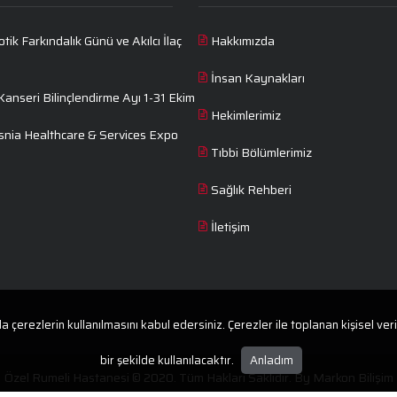
otik Farkındalık Günü ve Akılcı İlaç
Hakkımızda
İnsan Kaynakları
nseri Bilinçlendirme Ayı 1-31 Ekim
Hekimlerimiz
snia Healthcare & Services Expo
Tıbbi Bölümlerimiz
Sağlık Rehberi
İletişim
rezlerin kullanılmasını kabul edersiniz. Çerezler ile toplanan kişisel verile
bir şekilde kullanılacaktır.
Anladım
Özel Rumeli Hastanesi © 2020. Tüm Hakları Saklıdır. By
Markon Bilişim