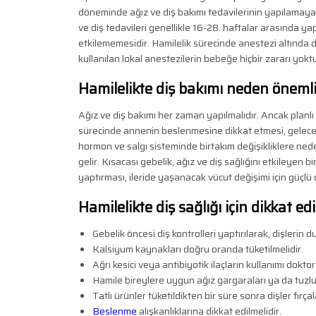
döneminde ağız ve diş bakımı tedavilerinin yapılamayaca
ve diş tedavileri genellikle 16-28. haftalar arasında y
etkilememesidir. Hamilelik sürecinde anestezi altında d
kullanılan lokal anestezilerin bebeğe hiçbir zararı yoktu
Hamilelikte diş bakımı neden önemli
Ağız ve diş bakımı her zaman yapılmalıdır. Ancak planlı g
sürecinde annenin beslenmesine dikkat etmesi, gelecek
hormon ve salgı sisteminde birtakım değişikliklere nede
gelir. Kısacası gebelik, ağız ve diş sağlığını etkileyen 
yaptırması, ileride yaşanacak vücut değişimi için güçlü
Hamilelikte diş sağlığı için dikkat e
Gebelik öncesi diş kontrolleri yaptırılarak, dişlerin d
Kalsiyum kaynakları doğru oranda tüketilmelidir.
Ağrı kesici veya antibiyotik ilaçların kullanımı doktor
Hamile bireylere uygun ağız gargaraları ya da tuzlu 
Tatlı ürünler tüketildikten bir süre sonra dişler fırça
Beslenme
alışkanlıklarına dikkat edilmelidir.