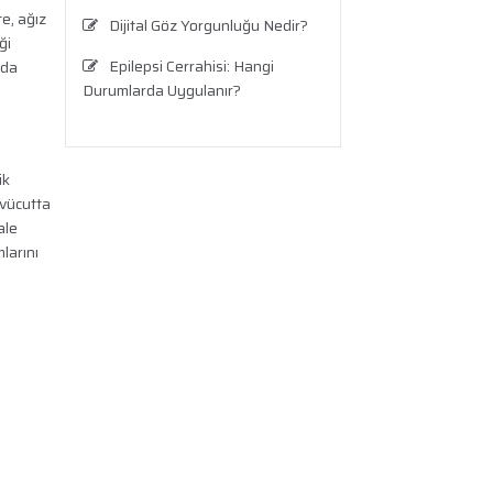
e, ağız
Dijital Göz Yorgunluğu Nedir?
ği
Epilepsi Cerrahisi: Hangi
nda
Durumlarda Uygulanır?
Testis Ağrısı Neden Olur? Ne
Zaman Ciddi Bir Durumdur?
ik
Travma Sonrası Stres
 vücutta
Bozukluğu
ale
larını
Aronya Faydaları Nelerdir?
Panik Atak Nedir?
Kalp Ritim Bozukluğu
Anksiyete Bozukluğu:
Belirtiler, Nedenler, Tanı ve Etkili
Tedavi Seçenekleri