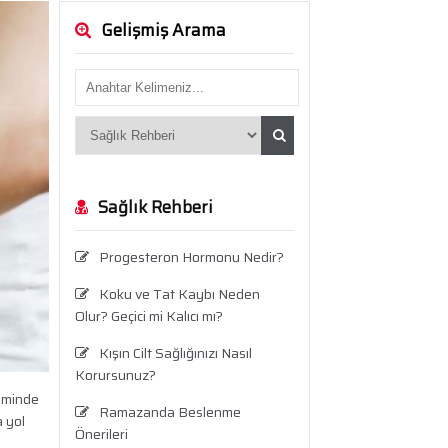
Gelişmiş Arama
Sağlık Rehberi
Progesteron Hormonu Nedir?
Koku ve Tat Kaybı Neden
Olur? Geçici mi Kalıcı mı?
Kışın Cilt Sağlığınızı Nasıl
Korursunuz?
neminde
Ramazanda Beslenme
a yol
Önerileri