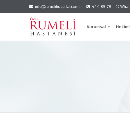
info@rumelihospital.com.tr
444 89 79
What
Kurumsal
Hekiml