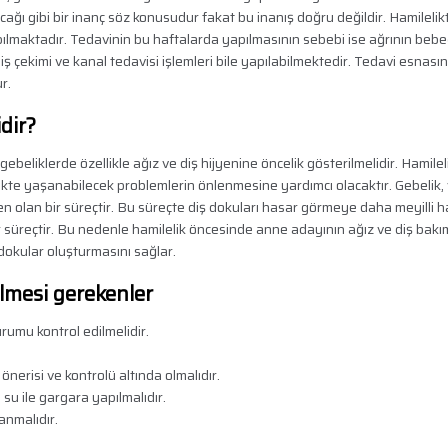
ğı gibi bir inanç söz konusudur fakat bu inanış doğru değildir. Hamilelikt
apılmaktadır. Tedavinin bu haftalarda yapılmasının sebebi ise ağrının bebe
iş çekimi ve kanal tedavisi işlemleri bile yapılabilmektedir. Tedavi esnası
r.
dir?
ebeliklerde özellikle ağız ve diş hijyenine öncelik gösterilmelidir. Hamilel
te yaşanabilecek problemlerin önlenmesine yardımcı olacaktır. Gebelik,
n olan bir süreçtir. Bu süreçte diş dokuları hasar görmeye daha meyilli h
bir süreçtir. Bu nedenle hamilelik öncesinde anne adayının ağız ve diş bakım
 dokular oluşturmasını sağlar.
dilmesi gerekenler
urumu kontrol edilmelidir.
 önerisi ve kontrolü altında olmalıdır.
su ile gargara yapılmalıdır.
lanmalıdır.