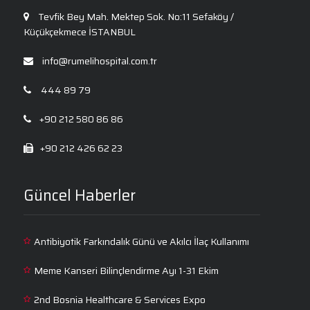
Tevfik Bey Mah. Mektep Sok. No:11 Sefaköy /
Küçükçekmece İSTANBUL
info@rumelihospital.com.tr
444 89 79
+90 212 580 86 86
+90 212 426 62 23
Güncel Haberler
Antibiyotik Farkındalık Günü ve Akılcı İlaç Kullanımı
Meme Kanseri Bilinçlendirme Ayı 1-31 Ekim
2nd Bosnia Healthcare & Services Expo