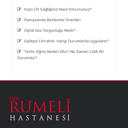
Kışın Cilt Sağlığınızı Nasıl Korursunuz?
Ramazanda Beslenme Önerileri
Dijital Göz Yorgunluğu Nedir?
Epilepsi Cerrahisi: Hangi Durumlarda Uygulanır?
Testis Ağrısı Neden Olur? Ne Zaman Ciddi Bir
Durumdur?
Travma Sonrası Stres Bozukluğu
Aronya Faydaları Nelerdir?
Panik Atak Nedir?
Kalp Ritim Bozukluğu
Anksiyete Bozukluğu: Belirtiler, Nedenler, Tanı
ve Etkili Tedavi Seçenekleri