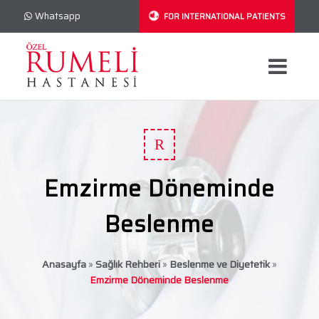
Whatsapp
FOR INTERNATIONAL PATIENTS
R
Emzirme Döneminde
Beslenme
Anasayfa
»
Sağlık Rehberi
»
Beslenme ve Diyetetik
»
Emzirme Döneminde Beslenme