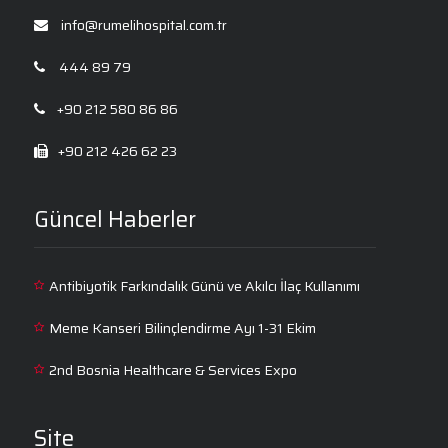
info@rumelihospital.com.tr
444 89 79
+90 212 580 86 86
+90 212 426 62 23
Güncel Haberler
Antibiyotik Farkındalık Günü ve Akılcı İlaç Kullanımı
Meme Kanseri Bilinçlendirme Ayı 1-31 Ekim
2nd Bosnia Healthcare & Services Expo
Site