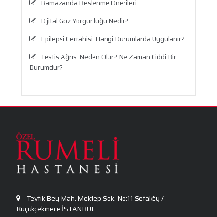
Ramazanda Beslenme Önerileri
Dijital Göz Yorgunluğu Nedir?
Epilepsi Cerrahisi: Hangi Durumlarda Uygulanır?
Testis Ağrısı Neden Olur? Ne Zaman Ciddi Bir
Durumdur?
Travma Sonrası Stres Bozukluğu
Aronya Faydaları Nelerdir?
Panik Atak Nedir?
Kalp Ritim Bozukluğu
Anksiyete Bozukluğu: Belirtiler, Nedenler, Tanı
ve Etkili Tedavi Seçenekleri
Tevfik Bey Mah. Mektep Sok. No:11 Sefaköy /
Küçükçekmece İSTANBUL