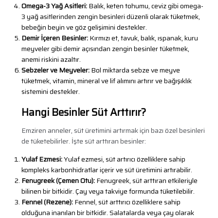
Omega-3 Yağ Asitleri:
Balık, keten tohumu, ceviz gibi omega-
3 yağ asitlerinden zengin besinleri düzenli olarak tüketmek,
bebeğin beyin ve göz gelişimini destekler.
Demir İçeren Besinler:
Kırmızı et, tavuk, balık, ıspanak, kuru
meyveler gibi demir açısından zengin besinler tüketmek,
anemi riskini azaltır.
Sebzeler ve Meyveler:
Bol miktarda sebze ve meyve
tüketmek, vitamin, mineral ve lif alımını artırır ve bağışıklık
sistemini destekler.
Hangi Besinler Süt Arttırır?
Emziren anneler, süt üretimini artırmak için bazı özel besinleri
de tüketebilirler. İşte süt arttıran besinler:
Yulaf Ezmesi:
Yulaf ezmesi, süt artırıcı özelliklere sahip
kompleks karbonhidratlar içerir ve süt üretimini artırabilir.
Fenugreek (Çemen Otu):
Fenugreek, süt arttıran etkileriyle
bilinen bir bitkidir. Çay veya takviye formunda tüketilebilir.
Fennel (Rezene):
Fennel, süt arttırıcı özelliklere sahip
olduğuna inanılan bir bitkidir. Salatalarda veya çay olarak