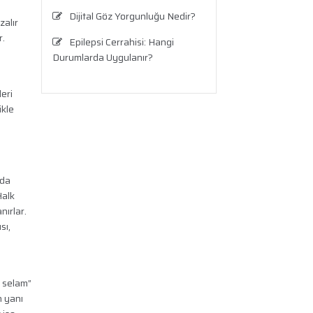
Dijital Göz Yorgunluğu Nedir?
zalır
r.
Epilepsi Cerrahisi: Hangi
Durumlarda Uygulanır?
Testis Ağrısı Neden Olur? Ne
eri
Zaman Ciddi Bir Durumdur?
ikle
Travma Sonrası Stres
Bozukluğu
Aronya Faydaları Nelerdir?
zda
Panik Atak Nedir?
Halk
nırlar.
Kalp Ritim Bozukluğu
sı,
Anksiyete Bozukluğu:
Belirtiler, Nedenler, Tanı ve Etkili
Tedavi Seçenekleri
k selam”
n yanı