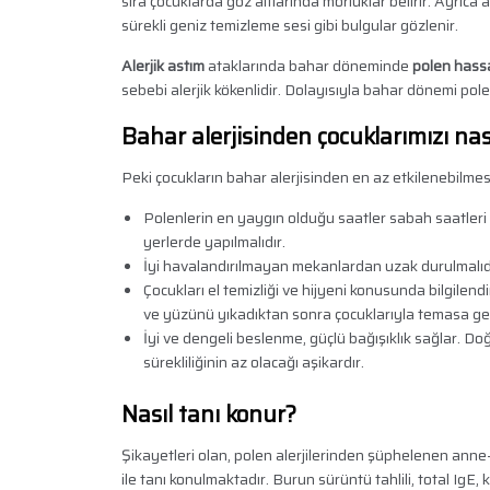
sıra çocuklarda göz altlarında morluklar belirir. Ayrıca
sürekli geniz temizleme sesi gibi bulgular gözlenir.
Alerjik astım
ataklarında bahar döneminde
polen hassa
sebebi alerjik kökenlidir. Dolayısıyla bahar dönemi pol
Bahar alerjisinden çocuklarımızı nası
Peki çocukların bahar alerjisinden en az etkilenebilmes
Polenlerin en yaygın olduğu saatler sabah saatleri 
yerlerde yapılmalıdır.
İyi havalandırılmayan mekanlardan uzak durulmalıd
Çocukları el temizliği ve hijyeni konusunda bilgilend
ve yüzünü yıkadıktan sonra çocuklarıyla temasa geç
İyi ve dengeli beslenme, güçlü bağışıklık sağlar. Do
sürekliliğinin az olacağı aşikardır.
Nasıl tanı konur?
Şikayetleri olan, polen alerjilerinden şüphelenen anne-b
ile tanı konulmaktadır. Burun sürüntü tahlili, total IgE, k