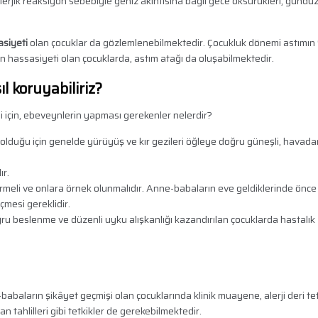
 alerjik reaksiyon sebebiyle geniz akıntısına bağlı gece öksürükleri, gündüz
siyeti
olan çocuklar da gözlemlenebilmektedir. Çocukluk dönemi astımı
en hassasiyeti olan çocuklarda, astım atağı da oluşabilmektedir.
l koruyabiliriz?
i için, ebeveynlerin yapması gerekenler nelerdir?
olduğu için genelde yürüyüş ve kır gezileri öğleye doğru güneşli, havada
ır.
irmeli ve onlara örnek olunmalıdır. Anne-babaların eve geldiklerinde önce e
mesi gereklidir.
ğru beslenme ve düzenli uyku alışkanlığı kazandırılan çocuklarda hastalık
abaların şikâyet geçmişi olan çocuklarında klinik muayene, alerji deri tet
an tahlilleri gibi tetkikler de gerekebilmektedir.