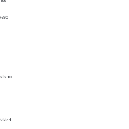
 ise
n %90
r
llerini
kikleri