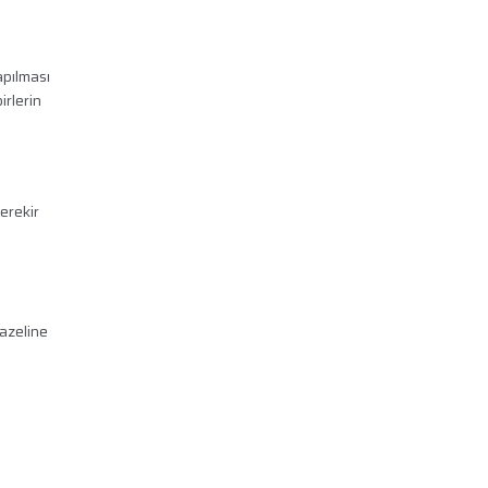
apılması
irlerin
erekir
vazeline