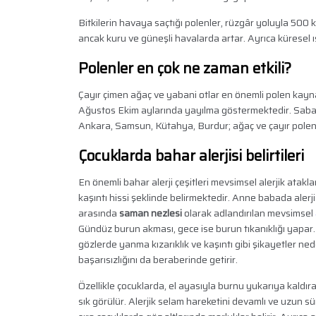
Bitkilerin havaya saçtığı polenler, rüzgâr yoluyla 500 
ancak kuru ve güneşli havalarda artar. Ayrıca küresel ıs
Polenler en çok ne zaman etkili?
Çayır çimen ağaç ve yabani otlar en önemli polen kaynağ
Ağustos Ekim aylarında yayılma göstermektedir. Sabah
Ankara, Samsun, Kütahya, Burdur; ağaç ve çayır polenl
Çocuklarda bahar alerjisi belirtileri
En önemli bahar alerji çeşitleri mevsimsel alerjik atakl
kaşıntı hissi şeklinde belirmektedir. Anne babada alerji
arasında
saman nezlesi
olarak adlandırılan mevsimsel
Gündüz burun akması, gece ise burun tıkanıklığı yapar. 
gözlerde yanma kızarıklık ve kaşıntı gibi şikayetler ned
başarısızlığını da beraberinde getirir.
Özellikle çocuklarda, el ayasıyla burnu yukarıya kaldır
sık görülür. Alerjik selam hareketini devamlı ve uzun 