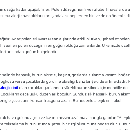
km uzağa kadar uçuşabilirler. Polen düzeyi; nemli ve rutubetli havalarda a
ınma alerjik hastalıkların artışındaki sebeplerden biri ve de en önemlisidi
ıdır. Ağaç polenleri Mart Nisan aylarında etkili olurken, yabani ot polenl
 saatleri polen düzeyinin en yoğun olduğu zamanlardır. Ülkemizde özell
eri açısından yoğun bölgelerdir.
ar halinde hapşırık, burun akıntısı, kaşıntı, gözlerde sulanma kaşıntı, boğa
 öyküsü varsa çocuklarda görülme olasılığı bariz bir şekilde artmaktadır. 
alerjik rinit
olan çocuklar yanlarında sürekli burun silmek için mendille dola
Çocukların gece uyku düzenleri bozulur. Gündüz sık hapşırık, burun akıntı
eniyle çocukların konsantrasyonu azalır. Bu nedenle alerjik rinit okul
arak hava yolunu açma ve kaşıntı hissini azaltma amacıyla yapılan “Alerji
süre tekrarlama burun ucunda yatay bir çizgi oluşumuna neden olur. Bunu