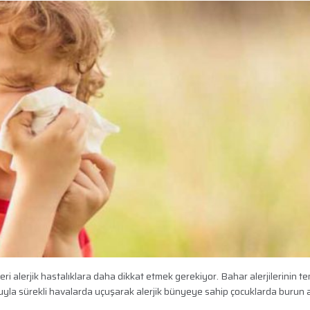
ri alerjik hastalıklara daha dikkat etmek gerekiyor. Bahar alerjilerinin t
uyla sürekli havalarda uçuşarak alerjik bünyeye sahip çocuklarda burun ak