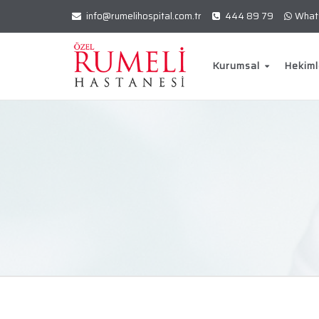
info@rumelihospital.com.tr
444 89 79
What
Kurumsal
Hekiml