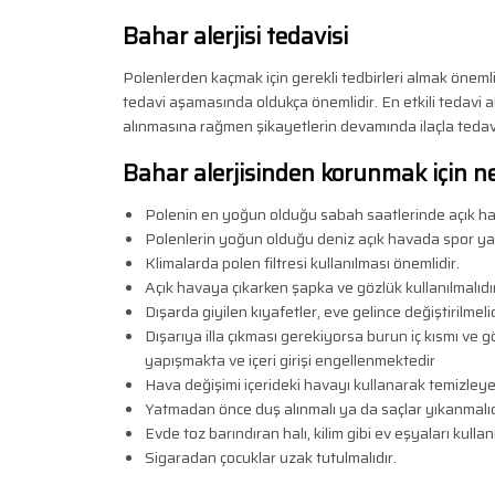
Bahar alerjisi tedavisi
Polenlerden kaçmak için gerekli tedbirleri almak önemlidi
tedavi aşamasında oldukça önemlidir. En etkili tedavi
alınmasına rağmen şikayetlerin devamında ilaçla tedav
Bahar alerjisinden korunmak için ne
Polenin en yoğun olduğu sabah saatlerinde açık ha
Polenlerin yoğun olduğu deniz açık havada spor ya
Klimalarda polen filtresi kullanılması önemlidir.
Açık havaya çıkarken şapka ve gözlük kullanılmalıdır
Dışarda giyilen kıyafetler, eve gelince değiştirilmelid
Dışarıya illa çıkması gerekiyorsa burun iç kısmı ve 
yapışmakta ve içeri girişi engellenmektedir
Hava değişimi içerideki havayı kullanarak temizleyen
Yatmadan önce duş alınmalı ya da saçlar yıkanmalıd
Evde toz barındıran halı, kilim gibi ev eşyaları kul
Sigaradan çocuklar uzak tutulmalıdır.