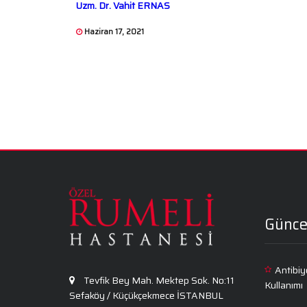
Uzm. Dr. Vahit ERNAS
Haziran 17, 2021
Günce
Antibiy
Tevfik Bey Mah. Mektep Sok. No:11
Kullanımı
Sefaköy / Küçükçekmece İSTANBUL