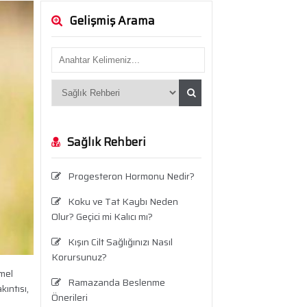
Gelişmiş Arama
Sağlık Rehberi
Progesteron Hormonu Nedir?
Koku ve Tat Kaybı Neden
Olur? Geçici mi Kalıcı mı?
Kışın Cilt Sağlığınızı Nasıl
Korursunuz?
emel
Ramazanda Beslenme
ıntısı,
Önerileri