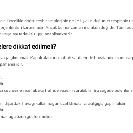
r. Öncelikle doğru teşhis ve alerjinin ne ile ilişkili olduğunun tespitinin y
 alerjenlerden korunmadır. Ancak bu her zaman mümkün değildir. Tüm tedb
i veya aşı tedavisi uygulanabilmektedir.
lere dikkat edilmeli?
vaya çıkmamalı. Kapalı alanların sabah saatlerinde havalandırılmaması g
pılmamalıdır.
.
ir.
göz çevresine ince tabaka halinde vazelin sürülebilir. Bu sayede polenler 
, dışardaki havayı kullanmayan özel klimalar aracılığıyla yapılmalıdır.
ır.
lanmamaya özen gösterilmelidir.