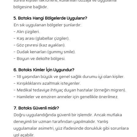
süresi kişisel faktörlere, kullanılan dozaja ve uygulama
bölgesine bağlıdır.
5. Botoks Hangi Bölgelerde Uygulanır?
En sık uygulanan bölgeler şunlardır:
– Alın çizgileri.
– Kaş arası (glabellar çizgiler).
– Göz çevresi (kaz ayakları).
– Dudak kenarları (gummy smile).
– Boyun ve dekolte bölgesi.
6. Botoks Kimler İçin Uygundur?
– 18 yaşından büyük ve genel sağlık durumu iyi olan kişiler.
– Kırışıklıklarını azaltmak isteyenler.
– Medikal tedaviye ihtiyaç duyan hastalar (örneğin migren).
– Hamileler ve emziren anneler için genellikle önerilmez.
7. Botoks Güvenli midir?
Doğru uygulandığında güvenli bir işlemdir. Ancak mutlaka
deneyimli bir uzman tarafından yapılmalıdır. Yanlış
uygulamalar asimetri, yüz ifadesinde donukluk gibi sorunlara
yol açabilir.