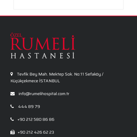
Travma Sonrası Stres Bozukluğu
Aronya Faydaları Nelerdir?
Panik Atak Nedir?
Kalp Ritim Bozukluğu
Anksiyete Bozukluğu: Belirtiler, Nedenler, Tanı
ve Etkili Tedavi Seçenekleri
Tevfik Bey Mah. Mektep Sok. No:11 Sefaköy /
Küçükçekmece İSTANBUL
info@rumelihospital.com.tr
444 89 79
+90 212 580 86 86
+90 212 426 62 23