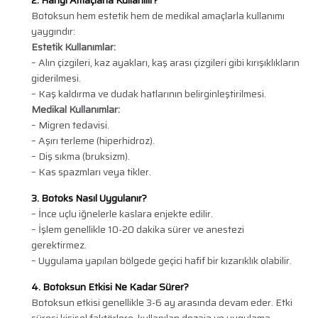
2. Hangi Amaçlarla Kullanılır?
Botoksun hem estetik hem de medikal amaçlarla kullanımı
yaygındır:
Estetik Kullanımlar:
– Alın çizgileri, kaz ayakları, kaş arası çizgileri gibi kırışıklıkların
giderilmesi.
– Kaş kaldırma ve dudak hatlarının belirginleştirilmesi.
Medikal Kullanımlar:
– Migren tedavisi.
– Aşırı terleme (hiperhidroz).
– Diş sıkma (bruksizm).
– Kas spazmları veya tikler.
3. Botoks Nasıl Uygulanır?
– İnce uçlu iğnelerle kaslara enjekte edilir.
– İşlem genellikle 10-20 dakika sürer ve anestezi
gerektirmez.
– Uygulama yapılan bölgede geçici hafif bir kızarıklık olabilir.
4. Botoksun Etkisi Ne Kadar Sürer?
Botoksun etkisi genellikle 3-6 ay arasında devam eder. Etki