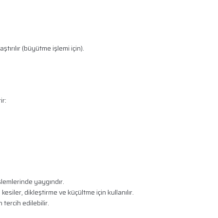
tırılır (büyütme işlemi için).
ir:
emlerinde yaygındır.
siler, dikleştirme ve küçültme için kullanılır.
tercih edilebilir.