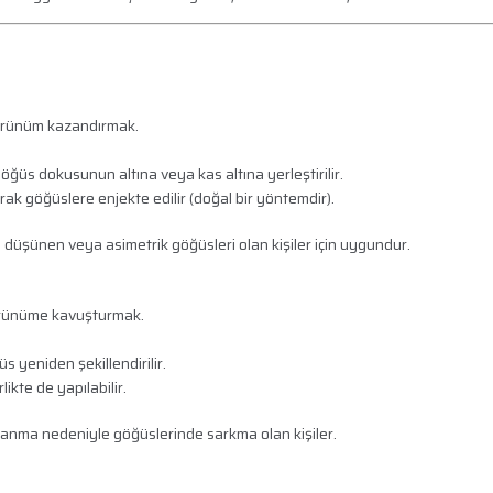
görünüm kazandırmak.
göğüs dokusunun altına veya kas altına yerleştirilir.
ak göğüslere enjekte edilir (doğal bir yöntemdir).
düşünen veya asimetrik göğüsleri olan kişiler için uygundur.
görünüme kavuşturmak.
s yeniden şekillendirilir.
ikte de yapılabilir.
anma nedeniyle göğüslerinde sarkma olan kişiler.