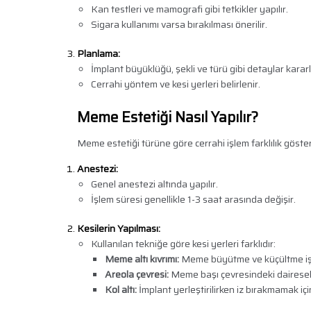
Kan testleri ve mamografi gibi tetkikler yapılır.
Sigara kullanımı varsa bırakılması önerilir.
Planlama:
İmplant büyüklüğü, şekli ve türü gibi detaylar kararlaş
Cerrahi yöntem ve kesi yerleri belirlenir.
Meme Estetiği Nasıl Yapılır?
Meme estetiği türüne göre cerrahi işlem farklılık göster
Anestezi:
Genel anestezi altında yapılır.
İşlem süresi genellikle 1-3 saat arasında değişir.
Kesilerin Yapılması:
Kullanılan tekniğe göre kesi yerleri farklıdır:
Meme altı kıvrımı:
Meme büyütme ve küçültme işl
Areola çevresi:
Meme başı çevresindeki dairesel ke
Kol altı:
İmplant yerleştirilirken iz bırakmamak için 