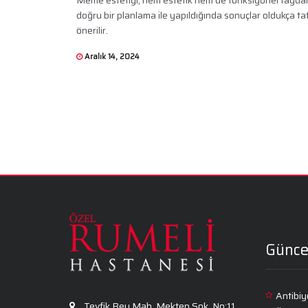
doğru bir planlama ile yapıldığında sonuçlar oldukça ta
önerilir.
Aralık 14, 2024
Günce
Antibiy
Tevfik Bey Mah. Mektep Sok. No:11