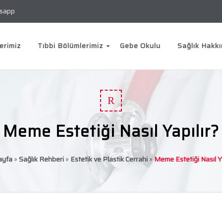
sapp
erimiz
Tıbbi Bölümlerimiz
Gebe Okulu
Sağlık Hakk
R
Meme Estetiği Nasıl Yapılır?
ayfa
»
Sağlık Rehberi
»
Estetik ve Plastik Cerrahi
»
Meme Estetiği Nasıl Ya