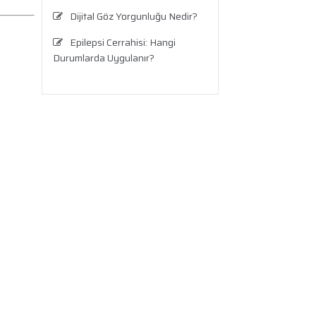
Dijital Göz Yorgunluğu Nedir?
Epilepsi Cerrahisi: Hangi
Durumlarda Uygulanır?
Testis Ağrısı Neden Olur? Ne
Zaman Ciddi Bir Durumdur?
Travma Sonrası Stres
Bozukluğu
Aronya Faydaları Nelerdir?
Panik Atak Nedir?
Kalp Ritim Bozukluğu
Anksiyete Bozukluğu:
Belirtiler, Nedenler, Tanı ve Etkili
Tedavi Seçenekleri