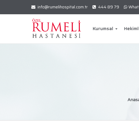
info@rumelihospital.com.tr
444 89 79
What
Kurumsal
Hekiml
Anas