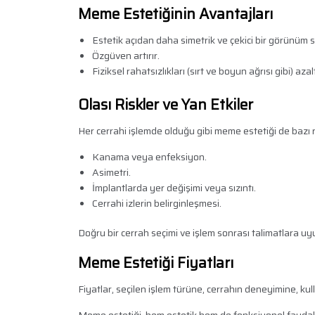
Meme Estetiğinin Avantajları
Estetik açıdan daha simetrik ve çekici bir görünüm s
Özgüven artırır.
Fiziksel rahatsızlıkları (sırt ve boyun ağrısı gibi) azalt
Olası Riskler ve Yan Etkiler
Her cerrahi işlemde olduğu gibi meme estetiği de bazı ri
Kanama veya enfeksiyon.
Asimetri.
İmplantlarda yer değişimi veya sızıntı.
Cerrahi izlerin belirginleşmesi.
Doğru bir cerrah seçimi ve işlem sonrası talimatlara uyul
Meme Estetiği Fiyatları
Fiyatlar, seçilen işlem türüne, cerrahın deneyimine, kull
Meme estetiği, hem estetik hem de fonksiyonel faydalar