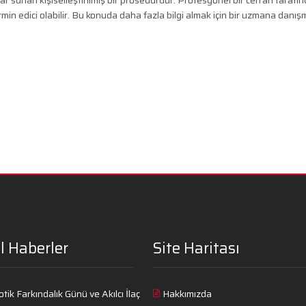
tmin edici olabilir. Bu konuda daha fazla bilgi almak için bir uzmana danış
l Haberler
Site Haritası
otik Farkındalık Günü ve Akılcı İlaç
Hakkımızda