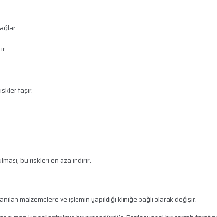
ağlar.
ır.
skler taşır:
ması, bu riskleri en aza indirir.
anılan malzemelere ve işlemin yapıldığı kliniğe bağlı olarak değişir.
 sunan kişiselleştirilmiş bir prosedürdür. Profesyonel bir cerrah tarafı