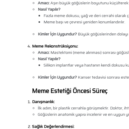
Amacı:
Aşırı büyük göğüslerin boyutunu küçülterek
Nasıl Yapılır?
Fazla meme dokusu, yağ ve deri cerrahi olarak çık
Meme başı ve çevresi yeniden konumlandırılır.
Kimler İçin Uygundur?
Büyük göğüslerinden dolayı sı
Meme Rekonstrüksiyonu:
Amacı:
Mastektomi (meme alınması) sonrası göğüsle
Nasıl Yapılır?
Silikon implantlar veya hastanın kendi dokusu kul
Kimler İçin Uygundur?
Kanser tedavisi sonrası este
Meme Estetiği Öncesi Süreç
Danışmanlık:
İlk adım, bir plastik cerrahla görüşmektir. Doktor, iht
Göğüslerin anatomik yapısı incelenir ve en uygun yö
Sağlık Değerlendirmesi: