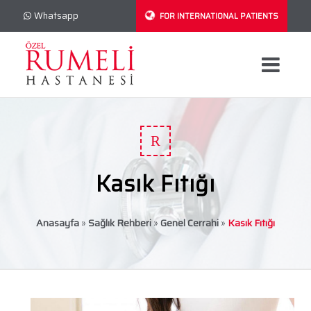
Whatsapp
FOR INTERNATIONAL PATIENTS
R
Kasık Fıtığı
Anasayfa
»
Sağlık Rehberi
»
Genel Cerrahi
»
Kasık Fıtığı