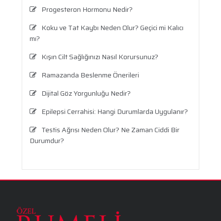
Progesteron Hormonu Nedir?
Koku ve Tat Kaybı Neden Olur? Geçici mi Kalıcı
mı?
Kışın Cilt Sağlığınızı Nasıl Korursunuz?
Ramazanda Beslenme Önerileri
Dijital Göz Yorgunluğu Nedir?
Epilepsi Cerrahisi: Hangi Durumlarda Uygulanır?
Testis Ağrısı Neden Olur? Ne Zaman Ciddi Bir
Durumdur?
Travma Sonrası Stres Bozukluğu
Aronya Faydaları Nelerdir?
Panik Atak Nedir?
Kalp Ritim Bozukluğu