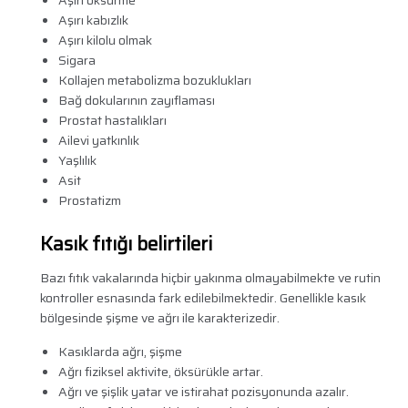
Aşırı öksürme
Aşırı kabızlık
Aşırı kilolu olmak
Sigara
Kollajen metabolizma bozuklukları
Bağ dokularının zayıflaması
Prostat hastalıkları
Ailevi yatkınlık
Yaşlılık
Asit
Prostatizm
Kasık fıtığı belirtileri
Bazı fıtık vakalarında hiçbir yakınma olmayabilmekte ve rutin
kontroller esnasında fark edilebilmektedir. Genellikle kasık
bölgesinde şişme ve ağrı ile karakterizedir.
Kasıklarda ağrı, şişme
Ağrı fiziksel aktivite, öksürükle artar.
Ağrı ve şişlik yatar ve istirahat pozisyonunda azalır.