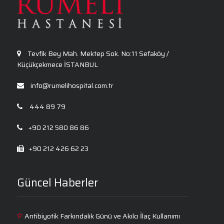
Anksiyete Bozukluğu: Belirtiler, Nedenler, Tanı
ve Etkili Tedavi Seçenekleri
Tevfik Bey Mah. Mektep Sok. No:11 Sefaköy /
Küçükçekmece İSTANBUL
info@rumelihospital.com.tr
444 89 79
+90 212 580 86 86
+90 212 426 62 23
Güncel Haberler
Antibiyotik Farkındalık Günü ve Akılcı İlaç Kullanımı