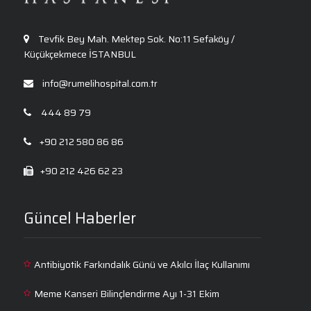
Tevfik Bey Mah. Mektep Sok. No:11 Sefaköy /
Küçükçekmece İSTANBUL
info@rumelihospital.com.tr
444 89 79
+90 212 580 86 86
+90 212 426 62 23
Güncel Haberler
Antibiyotik Farkındalık Günü ve Akılcı İlaç Kullanımı
Meme Kanseri Bilinçlendirme Ayı 1-31 Ekim