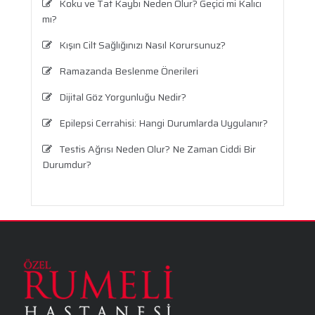
Koku ve Tat Kaybı Neden Olur? Geçici mi Kalıcı
mı?
Kışın Cilt Sağlığınızı Nasıl Korursunuz?
Ramazanda Beslenme Önerileri
Dijital Göz Yorgunluğu Nedir?
Epilepsi Cerrahisi: Hangi Durumlarda Uygulanır?
Testis Ağrısı Neden Olur? Ne Zaman Ciddi Bir
Durumdur?
Travma Sonrası Stres Bozukluğu
Aronya Faydaları Nelerdir?
Panik Atak Nedir?
Kalp Ritim Bozukluğu
Anksiyete Bozukluğu: Belirtiler, Nedenler, Tanı
ve Etkili Tedavi Seçenekleri