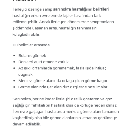
İlerleyici özelliğe sahip
sarı nokta hastalığ
ının
belirtileri
,
hastalığın erken evrelerinde kişiler tarafından fark
edilemeyebilir. Ancak ilerleyen dönemlerde semptomların
şiddetinde yaşanan artış, hastalığın tanınmasını
kolaylaştırabilir.
Bu belirtiler arasında;
Bulanık görmek
Renkleri ayırt etmede zorluk
Az ışıklı ortamlarda görememek, fazla ışığa ihtiyaç
duymak
Merkezi görme alanında ortaya çıkan görme kaybı
Görme alanında yer alan düz çizgilerde bozulmalar
Sarı nokta, her ne kadar ilerleyici özellik gösteren ve göz
sağlığı için tehlikeli bir hastalık olsa da körlüğe neden olmaz.
İleri evre yaşayan hastalarda merkezi görme alanı tamamen
kaybedilmiş olsa bile görme alanlarının kenarları görülmeye
devam edilebilir.