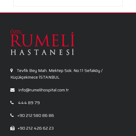
Aronya Faydaları Nelerdir?
Panik Atak Nedir?
Kalp Ritim Bozukluğu
Anksiyete Bozukluğu: Belirtiler, Nedenler, Tanı
ve Etkili Tedavi Seçenekleri
Tevfik Bey Mah. Mektep Sok. No:11 Sefaköy /
Küçükçekmece İSTANBUL
info@rumelihospital.com.tr
444 89 79
+90 212 580 86 86
+90 212 426 62 23