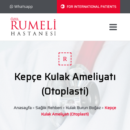
Whatsapp
FOR INTERNATIONAL PATIENTS
R
Kepçe Kulak Ameliyatı
(Otoplasti)
Anasayfa
»
Sağlık Rehberi
»
Kulak Burun Boğaz
»
Kepçe
Kulak Ameliyatı (Otoplasti)