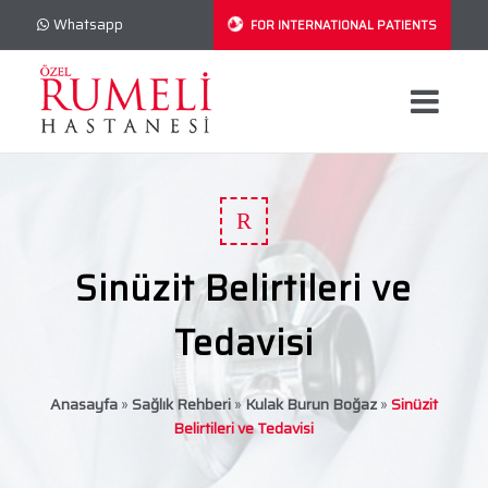
Whatsapp
FOR INTERNATIONAL PATIENTS
R
Sinüzit Belirtileri ve
Tedavisi
Anasayfa
»
Sağlık Rehberi
»
Kulak Burun Boğaz
»
Sinüzit
Belirtileri ve Tedavisi