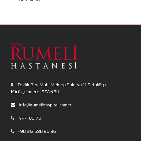
Travma Sonrası Stres Bozukluğu
Aronya Faydaları Nelerdir?
Panik Atak Nedir?
Kalp Ritim Bozukluğu
Anksiyete Bozukluğu: Belirtiler, Nedenler, Tanı
ve Etkili Tedavi Seçenekleri
Tevfik Bey Mah. Mektep Sok. No:11 Sefaköy /
Küçükçekmece İSTANBUL
info@rumelihospital.com.tr
444 89 79
+90 212 580 86 86