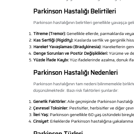
Parkinson Hastalığı Belirtileri
Parkinson hastalığının belirtileri genellikle yavaşça geli
Titreme (Tremor):
Genellikle ellerde, parmaklarda veya e
Kas Sertliği (Rigidity):
Kaslarda sertlik ve gerginlik hiss
Hareket Yavaşlaması (Bradykinesia):
Hareketlerin gene
Denge Sorunları ve Postür Değişiklikleri:
Yürüme ve den
Yüzde İfade Kaybı:
Yüz ifadelerinde azalma, donuk ifa
Parkinson Hastalığı Nedenleri
Parkinson hastalığının tam nedeni bilinmemekle birlikte,
düşünülmektedir. Bazı risk faktörleri şunlardır:
Genetik Faktörler:
Aile geçmişinde Parkinson hastalığı o
Çevresel Toksinler:
Pestisitler, herbisitler ve diğer çevr
İleri Yaş:
Parkinson genellikle 60 yaş üstündeki bireyle
Cinsiyet:
Erkeklerde Parkinson hastalığına yakalanma r
Parkinson Türleri