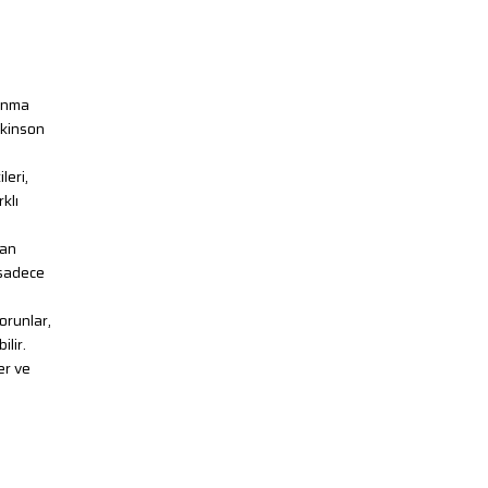
lanma
rkinson
leri,
klı
lan
 sadece
orunlar,
lir.
er ve