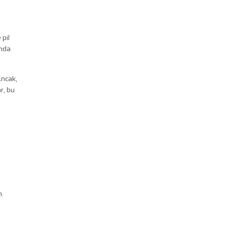
 pil
ında
Ancak,
r, bu
n
n.