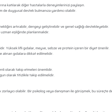
ına katılarak diğer hastalarla deneyimlerinizi paylaşın.
hem de duygusal destek bulmanıza yardımcı olabilir.
kliğini artırabilir, dengeyi geliştirebilir ve genel sağlığı destekleyebilir.
 uzman eşliğinde planlanmalıdır.
ir. Yüksek lifli gıdalar, meyve, sebze ve protein içeren bir diyet önerilir.
kte alınan gıdalara dikkat edilmelidir.
enli olarak takip etmeleri önemlidir.
n olarak titizlikle takip edilmelidir.
 zorlayıcı olabilir. Bir psikolog veya danışman ile görüşmek, bu süreçte 