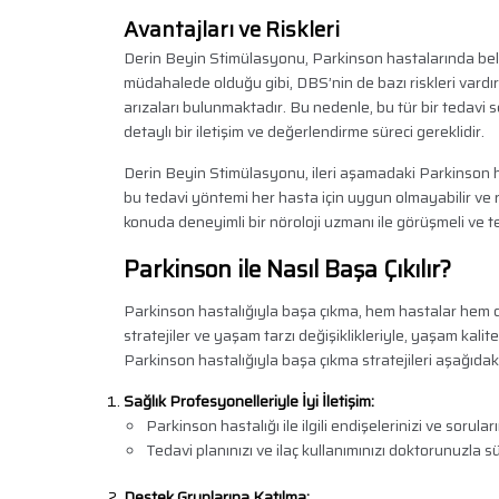
Avantajları ve Riskleri
Derin Beyin Stimülasyonu, Parkinson hastalarında belirt
müdahalede olduğu gibi, DBS’nin de bazı riskleri vardır
arızaları bulunmaktadır. Bu nedenle, bu tür bir tedavi
detaylı bir iletişim ve değerlendirme süreci gereklidir.
Derin Beyin Stimülasyonu, ileri aşamadaki Parkinson has
bu tedavi yöntemi her hasta için uygun olmayabilir ve r
konuda deneyimli bir nöroloji uzmanı ile görüşmeli ve te
Parkinson ile Nasıl Başa Çıkılır?
Parkinson hastalığıyla başa çıkma, hem hastalar hem de 
stratejiler ve yaşam tarzı değişiklikleriyle, yaşam kal
Parkinson hastalığıyla başa çıkma stratejileri aşağıdaki 
Sağlık Profesyonelleriyle İyi İletişim:
Parkinson hastalığı ile ilgili endişelerinizi ve sorula
Tedavi planınızı ve ilaç kullanımınızı doktorunuzla s
Destek Gruplarına Katılma: