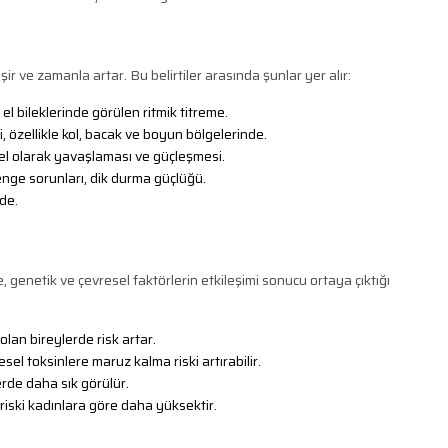
şir ve zamanla artar. Bu belirtiler arasında şunlar yer alır:
l bileklerinde görülen ritmik titreme.
i, özellikle kol, bacak ve boyun bölgelerinde.
l olarak yavaşlaması ve güçleşmesi.
ge sorunları, dik durma güçlüğü.
de.
 genetik ve çevresel faktörlerin etkileşimi sonucu ortaya çıktığı
lan bireylerde risk artar.
esel toksinlere maruz kalma riski artırabilir.
rde daha sık görülür.
iski kadınlara göre daha yüksektir.