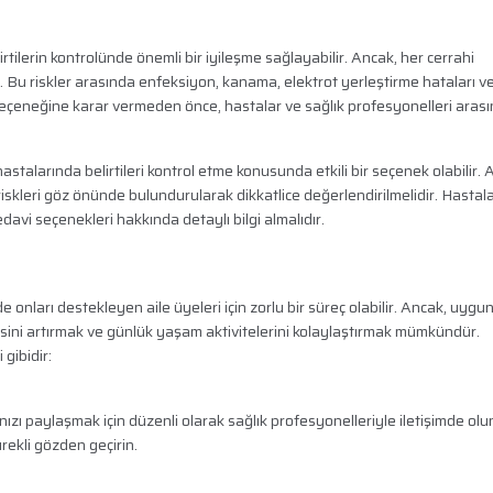
ilerin kontrolünde önemli bir iyileşme sağlayabilir. Ancak, her cerrahi
. Bu riskler arasında enfeksiyon, kanama, elektrot yerleştirme hataları ve
 seçeneğine karar vermeden önce, hastalar ve sağlık profesyonelleri aras
talarında belirtileri kontrol etme konusunda etkili bir seçenek olabilir. 
iskleri göz önünde bulundurularak dikkatlice değerlendirilmelidir. Hastala
davi seçenekleri hakkında detaylı bilgi almalıdır.
onları destekleyen aile üyeleri için zorlu bir süreç olabilir. Ancak, uygu
itesini artırmak ve günlük yaşam aktivitelerini kolaylaştırmak mümkündür.
gibidir:
rınızı paylaşmak için düzenli olarak sağlık profesyonelleriyle iletişimde olu
ürekli gözden geçirin.