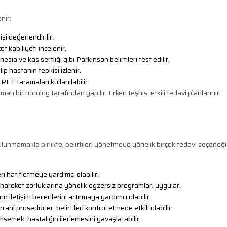
nir:
şi değerlendirilir.
t kabiliyeti incelenir.
sia ve kas sertliği gibi Parkinson belirtileri test edilir.
ip hastanın tepkisi izlenir.
 taramaları kullanılabilir.
 bir nörolog tarafından yapılır. Erken teşhis, etkili tedavi planlarının
lunmamakla birlikte, belirtileri yönetmeye yönelik birçok tedavi seçeneği
ri hafifletmeye yardımcı olabilir.
hareket zorluklarına yönelik egzersiz programları uygular.
n iletişim becerilerini artırmaya yardımcı olabilir.
hi prosedürler, belirtileri kontrol etmede etkili olabilir.
msemek, hastalığın ilerlemesini yavaşlatabilir.