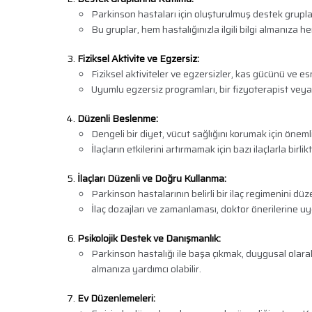
Parkinson hastaları için oluşturulmuş destek gruplar
Bu gruplar, hem hastalığınızla ilgili bilgi almanıza 
Fiziksel Aktivite ve Egzersiz:
Fiziksel aktiviteler ve egzersizler, kas gücünü ve esne
Uyumlu egzersiz programları, bir fizyoterapist veya
Düzenli Beslenme:
Dengeli bir diyet, vücut sağlığını korumak için önemlid
İlaçların etkilerini artırmamak için bazı ilaçlarla birli
İlaçları Düzenli ve Doğru Kullanma:
Parkinson hastalarının belirli bir ilaç regimenini düz
İlaç dozajları ve zamanlaması, doktor önerilerine uygu
Psikolojik Destek ve Danışmanlık:
Parkinson hastalığı ile başa çıkmak, duygusal olarak
almanıza yardımcı olabilir.
Ev Düzenlemeleri: