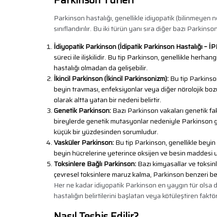
Parkinson hastalığı, genellikle idiyopatik (bilinmeyen 
sınıflandırılır. Bu iki türün yanı sıra diğer bazı Parkins
İdiyopatik Parkinson (İdipatik Parkinson Hastalığı – İP
süreci ile ilişkilidir. Bu tip Parkinson, genellikle herh
hastalığı olmadan da gelişebilir.
İkincil Parkinson (İkincil Parkinsonizm):
Bu tip Parkinson
beyin travması, enfeksiyonlar veya diğer nörolojik bozu
olarak altta yatan bir nedeni belirtir.
Genetik Parkinson:
Bazı Parkinson vakaları genetik fak
bireylerde genetik mutasyonlar nedeniyle Parkinson gel
küçük bir yüzdesinden sorumludur.
Vasküler Parkinson:
Bu tip Parkinson, genellikle beyin
beyin hücrelerine yeterince oksijen ve besin maddesi ul
Toksinlere Bağlı Parkinson:
Bazı kimyasallar ve toksinl
çevresel toksinlere maruz kalma, Parkinson benzeri belirt
Her ne kadar idiyopatik Parkinson en yaygın tür olsa da
hastalığın belirtilerini başlatan veya kötüleştiren faktör
Nasıl Teşhis Edilir?