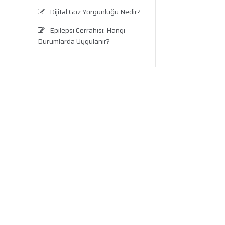
Dijital Göz Yorgunluğu Nedir?
Epilepsi Cerrahisi: Hangi
Durumlarda Uygulanır?
Testis Ağrısı Neden Olur? Ne
Zaman Ciddi Bir Durumdur?
Travma Sonrası Stres
Bozukluğu
Aronya Faydaları Nelerdir?
Panik Atak Nedir?
Kalp Ritim Bozukluğu
Anksiyete Bozukluğu:
Belirtiler, Nedenler, Tanı ve Etkili
Tedavi Seçenekleri