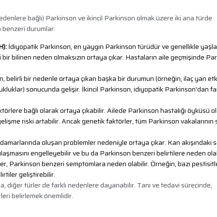
nedenlere bağlı) Parkinson ve ikincil Parkinson olmak üzere iki ana türde
on benzeri durumlar:
H):
İdiyopatik Parkinson, en yaygın Parkinson türüdür ve genellikle yaş
angi bir bilinen neden olmaksızın ortaya çıkar. Hastaların aile geçmişinde Pa
, belirli bir nedenle ortaya çıkan başka bir durumun (örneğin, ilaç yan etki
kluklar) sonucunda gelişir. İkincil Parkinson, idiyopatik Parkinson’dan far
törlere bağlı olarak ortaya çıkabilir. Ailede Parkinson hastalığı öyküsü o
işme riski artabilir. Ancak genetik faktörler, tüm Parkinson vakalarının
 damarlarında oluşan problemler nedeniyle ortaya çıkar. Kan akışındaki s
aşmasını engelleyebilir ve bu da Parkinson benzeri belirtilere neden olabi
er, Parkinson benzeri semptomlara neden olabilir. Örneğin, bazı pestisitl
iler geliştirebilir.
, diğer türler de farklı nedenlere dayanabilir. Tanı ve tedavi sürecinde,
leri belirlemek önemlidir.