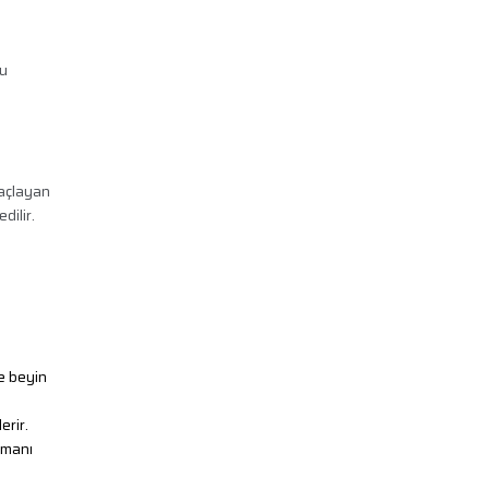
Bu
maçlayan
dilir.
le beyin
erir.
zmanı