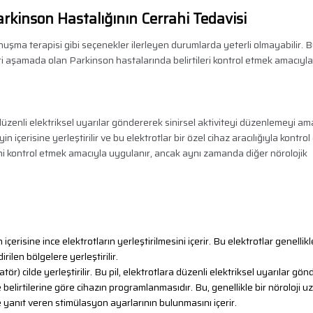
rkinson Hastalığının Cerrahi Tedavisi
 konuşma terapisi gibi seçenekler ilerleyen durumlarda yeterli olmayabilir. 
ri aşamada olan Parkinson hastalarında belirtileri kontrol etmek amacıyla
düzenli elektriksel uyarılar göndererek sinirsel aktiviteyi düzenlemeyi a
 içerisine yerleştirilir ve bu elektrotlar bir özel cihaz aracılığıyla kontrol e
ini kontrol etmek amacıyla uygulanır, ancak aynı zamanda diğer nörolojik
 içerisine ince elektrotların yerleştirilmesini içerir. Bu elektrotlar genellik
irilen bölgelere yerleştirilir.
tör) cilde yerleştirilir. Bu pil, elektrotlara düzenli elektriksel uyarılar gönd
elirtilerine göre cihazın programlanmasıdır. Bu, genellikle bir nöroloji u
de yanıt veren stimülasyon ayarlarının bulunmasını içerir.