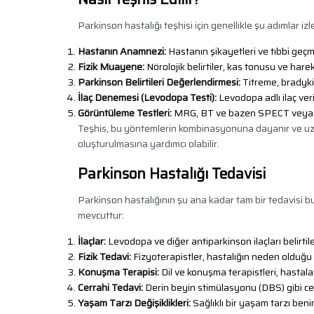
Parkinson hastalığı teşhisi için genellikle şu adımlar izle
Hastanın Anamnezi:
Hastanın şikayetleri ve tıbbi geçmi
Fizik Muayene:
Nörolojik belirtiler, kas tonusu ve hareke
Parkinson Belirtileri Değerlendirmesi:
Titreme, bradykine
İlaç Denemesi (Levodopa Testi):
Levodopa adlı ilaç veril
Görüntüleme Testleri:
MRG, BT ve bazen SPECT veya PET
Teşhis, bu yöntemlerin kombinasyonuna dayanır ve uzman
oluşturulmasına yardımcı olabilir.
Parkinson Hastalığı Tedavisi
Parkinson hastalığının şu ana kadar tam bir tedavisi bu
mevcuttur:
İlaçlar:
Levodopa ve diğer antiparkinson ilaçları belirtile
Fizik Tedavi:
Fizyoterapistler, hastalığın neden olduğu 
Konuşma Terapisi:
Dil ve konuşma terapistleri, hastaları
Cerrahi Tedavi:
Derin beyin stimülasyonu (DBS) gibi cerra
Yaşam Tarzı Değişiklikleri:
Sağlıklı bir yaşam tarzı beni