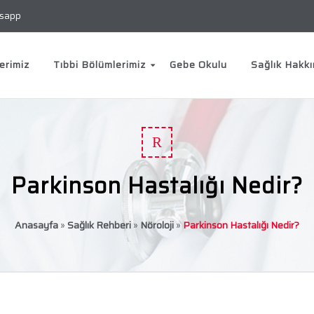
sapp
erimiz
Tıbbi Bölümlerimiz
Gebe Okulu
Sağlık Hakk
R
Parkinson Hastalığı Nedir?
Anasayfa
»
Sağlık Rehberi
»
Nöroloji
»
Parkinson Hastalığı Nedir?