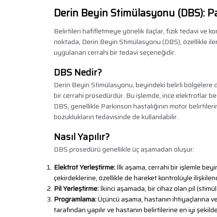
Derin Beyin Stimülasyonu (DBS): Pa
Belirtileri hafifletmeye yönelik ilaçlar, fizik tedavi ve
noktada, Derin Beyin Stimülasyonu (DBS), özellikle ile
uygulanan cerrahi bir tedavi seçeneğidir.
DBS Nedir?
Derin Beyin Stimülasyonu, beyindeki belirli bölgelere 
bir cerrahi prosedürdür. Bu işlemde, ince elektrotlar beyin
DBS, genellikle Parkinson hastalığının motor belirtiler
bozuklukların tedavisinde de kullanılabilir.
Nasıl Yapılır?
DBS prosedürü genellikle üç aşamadan oluşur:
Elektrot Yerleştirme:
İlk aşama, cerrahi bir işlemle beyin
çekirdeklerine, özellikle de hareket kontrolüyle ilişkilend
Pil Yerleştirme:
İkinci aşamada, bir cihaz olan pil (stimüla
Programlama:
Üçüncü aşama, hastanın ihtiyaçlarına ve b
tarafından yapılır ve hastanın belirtilerine en iyi şekil