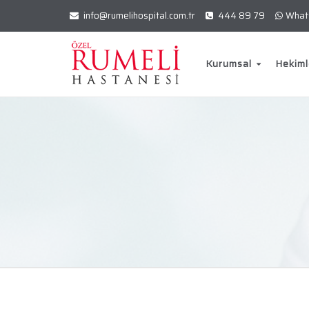
info@rumelihospital.com.tr
444 89 79
What
Kurumsal
Hekiml