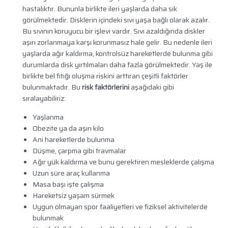
hastalıktır. Bununla birlikte ileri yaşlarda daha sık
görülmektedir. Disklerin içindeki sıvı yaşa bağlı olarak azalır.
Bu sıvının koruyucu bir işlevi vardır. Sıvı azaldığında diskler
aşırı zorlanmaya karşı korunmasız hale gelir. Bu nedenle ileri
yaşlarda ağır kaldırma, kontrolsüz hareketlerde bulunma gibi
durumlarda disk yırtılmaları daha fazla görülmektedir. Yaş ile
birlikte bel fıtığı oluşma riskini arttıran çeşitli faktörler
bulunmaktadır. Bu
risk faktörlerini
aşağıdaki gibi
sıralayabiliriz:
Yaşlanma
Obezite ya da aşırı kilo
Ani hareketlerde bulunma
Düşme, çarpma gibi travmalar
Ağır yük kaldırma ve bunu gerektiren mesleklerde çalışma
Uzun süre araç kullanma
Masa başı işte çalışma
Hareketsiz yaşam sürmek
Uygun olmayan spor faaliyetleri ve fiziksel aktivitelerde
bulunmak