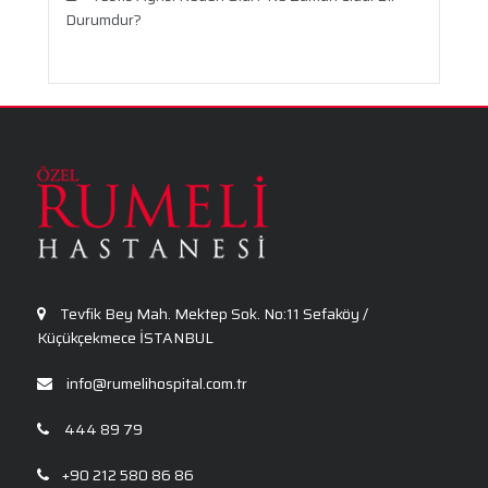
Durumdur?
Travma Sonrası Stres Bozukluğu
Aronya Faydaları Nelerdir?
Panik Atak Nedir?
Kalp Ritim Bozukluğu
Anksiyete Bozukluğu: Belirtiler, Nedenler, Tanı
ve Etkili Tedavi Seçenekleri
Tevfik Bey Mah. Mektep Sok. No:11 Sefaköy /
Küçükçekmece İSTANBUL
info@rumelihospital.com.tr
444 89 79
+90 212 580 86 86