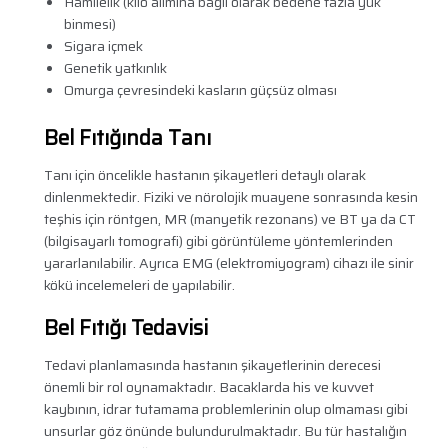
Hamilelik (kilo alımına bağlı olarak bedene fazla yük
binmesi)
Sigara içmek
Genetik yatkınlık
Omurga çevresindeki kasların güçsüz olması
Bel Fıtığında Tanı
Tanı için öncelikle hastanın şikayetleri detaylı olarak
dinlenmektedir. Fiziki ve nörolojik muayene sonrasında kesin
teşhis için röntgen, MR (manyetik rezonans) ve BT ya da CT
(bilgisayarlı tomografi) gibi görüntüleme yöntemlerinden
yararlanılabilir. Ayrıca EMG (elektromiyogram) cihazı ile sinir
kökü incelemeleri de yapılabilir.
Bel Fıtığı Tedavisi
Tedavi planlamasında hastanın şikayetlerinin derecesi
önemli bir rol oynamaktadır. Bacaklarda his ve kuvvet
kaybının, idrar tutamama problemlerinin olup olmaması gibi
unsurlar göz önünde bulundurulmaktadır. Bu tür hastalığın