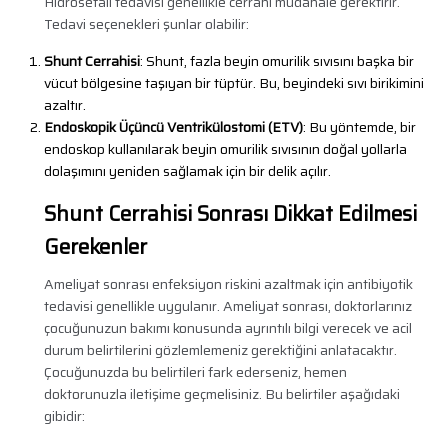
Hidrosefali tedavisi genellikle cerrahi müdahale gerektirir.
Tedavi seçenekleri şunlar olabilir:
Shunt Cerrahisi
: Shunt, fazla beyin omurilik sıvısını başka bir
vücut bölgesine taşıyan bir tüptür. Bu, beyindeki sıvı birikimini
azaltır.
Endoskopik Üçüncü Ventrikülostomi (ETV)
: Bu yöntemde, bir
endoskop kullanılarak beyin omurilik sıvısının doğal yollarla
dolaşımını yeniden sağlamak için bir delik açılır.
Shunt Cerrahisi Sonrası Dikkat Edilmesi
Gerekenler
Ameliyat sonrası enfeksiyon riskini azaltmak için antibiyotik
tedavisi genellikle uygulanır. Ameliyat sonrası, doktorlarınız
çocuğunuzun bakımı konusunda ayrıntılı bilgi verecek ve acil
durum belirtilerini gözlemlemeniz gerektiğini anlatacaktır.
Çocuğunuzda bu belirtileri fark ederseniz, hemen
doktorunuzla iletişime geçmelisiniz. Bu belirtiler aşağıdaki
gibidir: