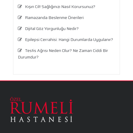
Kışın Cilt Sağlığınızı Nasıl Korursunuz?
Ramazanda Beslenme Önerileri
Dijital Göz Yorgunluğu Nedir?
Epilepsi Cerrahisi: Hangi Durumlarda Uygulanır?
Testis Ağrısı Neden Olur? Ne Zaman Ciddi Bir
Durumdur?
Travma Sonrası Stres Bozukluğu
Aronya Faydaları Nelerdir?
Panik Atak Nedir?
Kalp Ritim Bozukluğu
Anksiyete Bozukluğu: Belirtiler, Nedenler, Tanı
ve Etkili Tedavi Seçenekleri