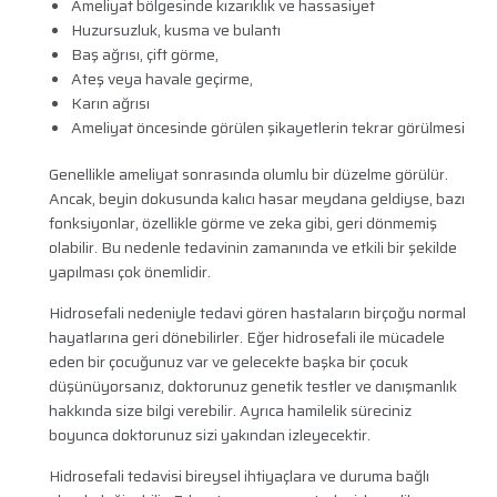
Ameliyat bölgesinde kızarıklık ve hassasiyet
Huzursuzluk, kusma ve bulantı
Baş ağrısı, çift görme,
Ateş veya havale geçirme,
Karın ağrısı
Ameliyat öncesinde görülen şikayetlerin tekrar görülmesi
Genellikle ameliyat sonrasında olumlu bir düzelme görülür.
Ancak, beyin dokusunda kalıcı hasar meydana geldiyse, bazı
fonksiyonlar, özellikle görme ve zeka gibi, geri dönmemiş
olabilir. Bu nedenle tedavinin zamanında ve etkili bir şekilde
yapılması çok önemlidir.
Hidrosefali nedeniyle tedavi gören hastaların birçoğu normal
hayatlarına geri dönebilirler. Eğer hidrosefali ile mücadele
eden bir çocuğunuz var ve gelecekte başka bir çocuk
düşünüyorsanız, doktorunuz genetik testler ve danışmanlık
hakkında size bilgi verebilir. Ayrıca hamilelik süreciniz
boyunca doktorunuz sizi yakından izleyecektir.
Hidrosefali tedavisi bireysel ihtiyaçlara ve duruma bağlı