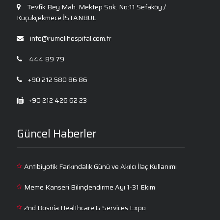
Tevfik Bey Mah. Mektep Sok. No:11 Sefaköy /
Küçükçekmece İSTANBUL
info@rumelihospital.com.tr
444 89 79
+90 212 580 86 86
+90 212 426 62 23
Güncel Haberler
Antibiyotik Farkındalık Günü ve Akılcı İlaç Kullanımı
Meme Kanseri Bilinçlendirme Ayı 1-31 Ekim
2nd Bosnia Healthcare & Services Expo