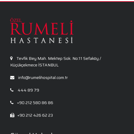
Panik Atak Nedir?
Kalp Ritim Bozukluğu
Anksiyete Bozukluğu: Belirtiler, Nedenler, Tanı
ve Etkili Tedavi Seçenekleri
Tevfik Bey Mah. Mektep Sok. No:11 Sefaköy /
Küçükçekmece İSTANBUL
info@rumelihospital.com.tr
444 89 79
+90 212 580 86 86
+90 212 426 62 23