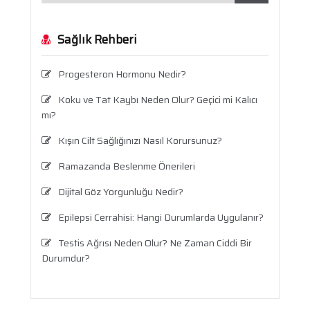
Sağlık Rehberi
Progesteron Hormonu Nedir?
Koku ve Tat Kaybı Neden Olur? Geçici mi Kalıcı
mı?
Kışın Cilt Sağlığınızı Nasıl Korursunuz?
Ramazanda Beslenme Önerileri
Dijital Göz Yorgunluğu Nedir?
Epilepsi Cerrahisi: Hangi Durumlarda Uygulanır?
Testis Ağrısı Neden Olur? Ne Zaman Ciddi Bir
Durumdur?
Travma Sonrası Stres Bozukluğu
Aronya Faydaları Nelerdir?