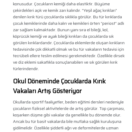
konusudur. Çocukların kemiği daha elastiktir. Büyüme
çekirdekleri açık ve kemik zarı kalındır. “Yeşil ağaç kırıkları”
denilen kırık türü çocuklarda sıklıkla görülür. Bu tür kırıklarda
çocuk kemiklerinde daha kalın ve kemikleri örten “periost” adlı
zar sağlam kalmaktadır. Bunun yanı sıra el bileği, kol,
köprücük kemiği ve ayak bileği kırıkları da çocuklarda sık
görülen kırıklardandır. Çocuklarda eklemlerde oluşan kırıkların
tedavisinde çok dikkatli olmak ve bu tür vakaların tedavisi için
tecrübeli ellere teslim edilmesi gerekmektedir. Özellikle dirsek
ve diz eklemi sakatlıkla sonuçlanabilen ve sık görülen kırık
türlerindendir.
Okul Döneminde Çocuklarda Kırık
Vakaları Artış Gösteriyor
Okullarda sportif faaliyetler, beden eğitimi dersleri nedeniyle
çocukların fiziksel aktivitelerde de artış görülür. Top çarpması,
koşarken düşme gibi vakalar da genellikle bu dönemde olur.
Ancak bu tür basit vakalarda bile mutlaka sağlık kuruluşuna
gidilmelidir. Özellikle şiddetli ağrı ve deformitelerde uzman