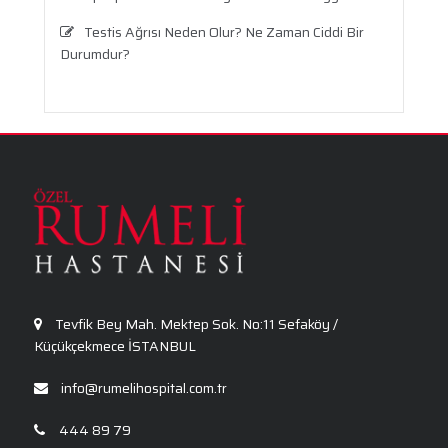
Testis Ağrısı Neden Olur? Ne Zaman Ciddi Bir
Durumdur?
Travma Sonrası Stres Bozukluğu
Aronya Faydaları Nelerdir?
Panik Atak Nedir?
Kalp Ritim Bozukluğu
Anksiyete Bozukluğu: Belirtiler, Nedenler, Tanı
ve Etkili Tedavi Seçenekleri
Tevfik Bey Mah. Mektep Sok. No:11 Sefaköy /
Küçükçekmece İSTANBUL
info@rumelihospital.com.tr
444 89 79