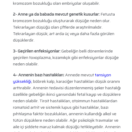
kromozom bozukluğu olan embriyolar oluşabilir.
2- Anne ya da babada mevcut genetik kusurlar:
Fetusta
kromozom bozukluğu oluşturarak düşüğe neden olur.
Tekrarlayan düşüğü olan çiftlerde araştırılmalıdır.
Tekrarlayan düşük; art arda üç veya daha fazla görülen
düşüklerdir.
3- Geçirilen enfeksiyonlar:
Gebeliğin belli dönemlerinde
geçirilen toxoplazma, kızamıkçık gibi enfeksiyonlar düşüğe
neden olabilir.
4- Annenin bazı hastalıkları:
Annede mevcut
tansiyon
yüksekliği
, böbrek kalp, karaciğer hastalıkları düşük oranını
arttırabilir. Annenin tedavisi düzenlenmemiş şeker hastalığı
özellikle gebeliğin ikinci yarısındaki fetal kayıp ve düşüklere
neden olabilir. Tiroit hastalıkları, otoimmun hastalıklardan
romatoid artrit ve sistemik lupus gibi hastalıklar, bazı
pıhtılaşma faktör bozuklukları, annenin kullandığı alkol ve
tütün düşüklere neden olabilir. Ağır psikolojik travmalar ve
aile içi şiddete maruz kalmak düşüğü tetikleyebilir. Annenin