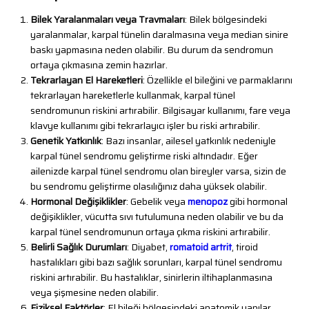
Bilek Yaralanmaları veya Travmaları
: Bilek bölgesindeki
yaralanmalar, karpal tünelin daralmasına veya median sinire
baskı yapmasına neden olabilir. Bu durum da sendromun
ortaya çıkmasına zemin hazırlar.
Tekrarlayan El Hareketleri
: Özellikle el bileğini ve parmaklarını
tekrarlayan hareketlerle kullanmak, karpal tünel
sendromunun riskini artırabilir. Bilgisayar kullanımı, fare veya
klavye kullanımı gibi tekrarlayıcı işler bu riski artırabilir.
Genetik Yatkınlık
: Bazı insanlar, ailesel yatkınlık nedeniyle
karpal tünel sendromu geliştirme riski altındadır. Eğer
ailenizde karpal tünel sendromu olan bireyler varsa, sizin de
bu sendromu geliştirme olasılığınız daha yüksek olabilir.
Hormonal Değişiklikler
: Gebelik veya
menopoz
gibi hormonal
değişiklikler, vücutta sıvı tutulumuna neden olabilir ve bu da
karpal tünel sendromunun ortaya çıkma riskini artırabilir.
Belirli Sağlık Durumları
: Diyabet,
romatoid artrit
, tiroid
hastalıkları gibi bazı sağlık sorunları, karpal tünel sendromu
riskini artırabilir. Bu hastalıklar, sinirlerin iltihaplanmasına
veya şişmesine neden olabilir.
Fiziksel Faktörler
: El bileği bölgesindeki anatomik yapılar,