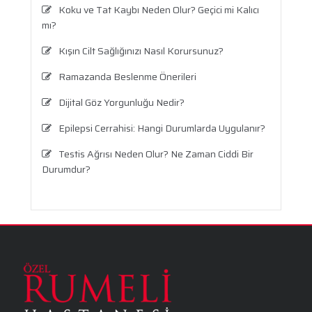
Koku ve Tat Kaybı Neden Olur? Geçici mi Kalıcı
mı?
Kışın Cilt Sağlığınızı Nasıl Korursunuz?
Ramazanda Beslenme Önerileri
Dijital Göz Yorgunluğu Nedir?
Epilepsi Cerrahisi: Hangi Durumlarda Uygulanır?
Testis Ağrısı Neden Olur? Ne Zaman Ciddi Bir
Durumdur?
Travma Sonrası Stres Bozukluğu
Aronya Faydaları Nelerdir?
Panik Atak Nedir?
Kalp Ritim Bozukluğu
Anksiyete Bozukluğu: Belirtiler, Nedenler, Tanı