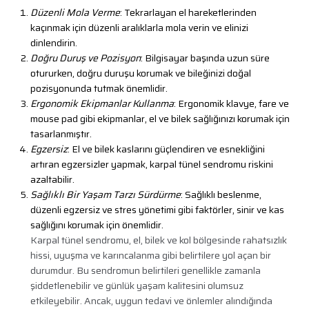
Düzenli Mola Verme
: Tekrarlayan el hareketlerinden
kaçınmak için düzenli aralıklarla mola verin ve elinizi
dinlendirin.
Doğru Duruş ve Pozisyon
: Bilgisayar başında uzun süre
otururken, doğru duruşu korumak ve bileğinizi doğal
pozisyonunda tutmak önemlidir.
Ergonomik Ekipmanlar Kullanma
: Ergonomik klavye, fare ve
mouse pad gibi ekipmanlar, el ve bilek sağlığınızı korumak için
tasarlanmıştır.
Egzersiz
: El ve bilek kaslarını güçlendiren ve esnekliğini
artıran egzersizler yapmak, karpal tünel sendromu riskini
azaltabilir.
Sağlıklı Bir Yaşam Tarzı Sürdürme
: Sağlıklı beslenme,
düzenli egzersiz ve stres yönetimi gibi faktörler, sinir ve kas
sağlığını korumak için önemlidir.
Karpal tünel sendromu, el, bilek ve kol bölgesinde rahatsızlık
hissi, uyuşma ve karıncalanma gibi belirtilere yol açan bir
durumdur. Bu sendromun belirtileri genellikle zamanla
şiddetlenebilir ve günlük yaşam kalitesini olumsuz
etkileyebilir. Ancak, uygun tedavi ve önlemler alındığında