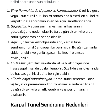
belirtiler arasında şunlar bulunur:
El ve Parmaklarda Uyuşma ve Karıncalanma
: Özellikle gece
veya uzun süreli el kullanımı sonrasında hissedilen bu belirti,
karpal tünel sendromunun en belirgin işaretlerindendir.
Güçsüzlük
: Median sinirin sıkışması, el kaslarının
güçsüzlüğüne neden olabilir. Bu da günlük aktivitelerde
zorluk yaşanmasına sebep olabilir.
Ağrı
: El, bilek ve kol bölgesinde ağrı, karpal tünel
sendromunun diğer yaygın bir belirtisidir. Bu ağrı, zamanla
şiddetlenebilir ve günlük yaşam kalitesini olumsuz
etkileyebilir.
El Hassasiyeti
: Bazı vakalarda, el ve bilek bölgesinde
hassasiyet hissi de gözlemlenebilir. Özellikle elin iç kısmında
bu hassasiyet hissi daha belirgin olabilir.
Ellerde Zayıf Koordinasyon
: Karpal tünel sendromu olan
kişiler, el ve parmaklarını kontrol etmekte zorlanabilirler. Bu
da günlük aktiviteleri etkileyebilir ve iş performansını
azaltabilir.
Karpal Tünel Sendromu Nedenleri