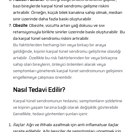
bazı bireylerde karpal tünel sendromu gelişme riskini
artırabilir. Örneğin, küçük bilek kanalına sahip olmak, median
sinir üzerinde daha fazla baskı oluşturabilir.
Obezite
: Obezite, vücutta artan yağ dokusu ve sıvı
retansiyonuyla birlikte sinirler üzerinde baskı oluşturabilir. Bu
da karpal tünel sendromu riskini artırabilir.
Bu faktörlerden herhangi biri veya birkaçı bir araya
geldiğinde, kişinin karpal tünel sendromu geliştirme olasılığı
artabilir. Özellikle bu risk faktörlerinden bir veya birkaçına
sahip olan bireylerin, önleyici önlemleri alarak veya
semptomları yöneterek karpal tünel sendromunun gelişimini
engellemeye çalışması önemlidir.
Nasıl Tedavi Edilir?
Karpal tünel sendromunun tedavisi, semptomların şiddetine
ve kişinin yaşam tarzına bağlı olarak değişiklik gösterebilir.
Genellikle, tedavi yöntemleri şunları içerir:
İlaçlar
: Ağrı ve iltihabı azaltmak için anti-inflamatuar ilaçlar
reçete edilebilir. Ağrı kesiciler de semptomları yönetmek için