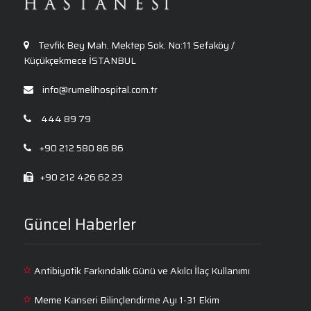
ve Etkili Tedavi Seçenekleri
Tevfik Bey Mah. Mektep Sok. No:11 Sefaköy /
Küçükçekmece İSTANBUL
info@rumelihospital.com.tr
444 89 79
+90 212 580 86 86
+90 212 426 62 23
Güncel Haberler
Antibiyotik Farkındalık Günü ve Akılcı İlaç Kullanımı
Meme Kanseri Bilinçlendirme Ayı 1-31 Ekim