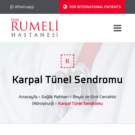
Whatsapp
FOR INTERNATIONAL PATIENTS
R
Karpal Tünel Sendromu
Anasayfa
»
Sağlık Rehberi
»
Beyin ve Sinir Cerrahisi
(Nöroşirurji)
»
Karpal Tünel Sendromu