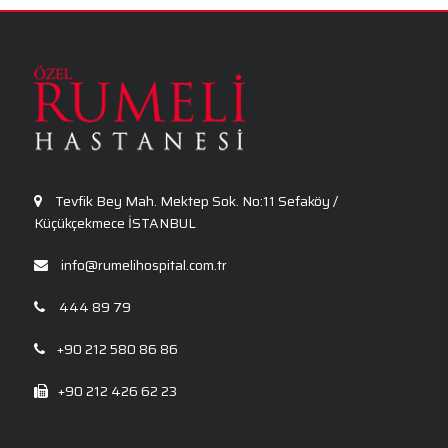
Genel Cerrahi
Göz Sağlığı ve Hastalıkları
Tevfik Bey Mah. Mektep Sok. No:11 Sefaköy /
Küçükçekmece İSTANBUL
info@rumelihospital.com.tr
444 89 79
+90 212 580 86 86
+90 212 426 62 23