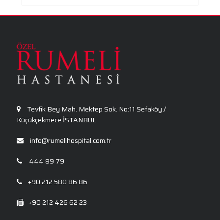
Fizik Tedavi ve Rehabilitasyon
Genel Cerrahi
Göz Sağlığı ve Hastalıkları
Tevfik Bey Mah. Mektep Sok. No:11 Sefaköy /
Küçükçekmece İSTANBUL
info@rumelihospital.com.tr
444 89 79
+90 212 580 86 86
+90 212 426 62 23