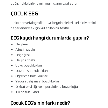
değişmekle birlikte minimum yarım saat sürer.
ÇOCUK EEG
Elektroensefalografi (EEG), beynin elektriksel aktivitesini
değerlendirmek için kullanılan bir testtir.
EEG kaydı hangi durumlarda yapılır?
Bayılma
Ateşli havale
Başağrısı
Beyin iltihabi
Uyku bozuklukları
Davranış bozuklukları
Öğrenme bozuklukları
Yaygın gelişimsel bozukluklar
Dikkat eksikliği ve hiperaktivite bozukluğu
Tik bozuklukları
Çocuk EEG’sinin farkı nedir?