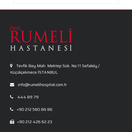
Fizik Tedavi ve Rehabilitasyon
Genel Cerrahi
Göz Sağlığı ve Hastalıkları
Tevfik Bey Mah. Mektep Sok. No:11 Sefaköy /
Küçükçekmece İSTANBUL
info@rumelihospital.com.tr
444 89 79
+90 212 580 86 86
+90 212 426 62 23