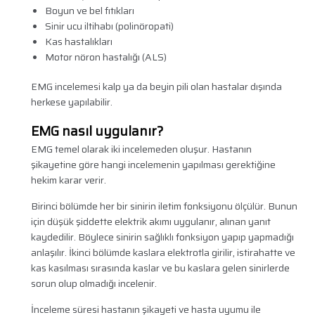
Boyun ve bel fıtıkları
Sinir ucu iltihabı (polinöropati)
Kas hastalıkları
Motor nöron hastalığı (ALS)
EMG incelemesi kalp ya da beyin pili olan hastalar dışında
herkese yapılabilir.
EMG nasıl uygulanır?
EMG temel olarak iki incelemeden oluşur. Hastanın
şikayetine göre hangi incelemenin yapılması gerektiğine
hekim karar verir.
Birinci bölümde her bir sinirin iletim fonksiyonu ölçülür. Bunun
için düşük şiddette elektrik akımı uygulanır, alınan yanıt
kaydedilir. Böylece sinirin sağlıklı fonksiyon yapıp yapmadığı
anlaşılır. İkinci bölümde kaslara elektrotla girilir, istirahatte ve
kas kasılması sırasında kaslar ve bu kaslara gelen sinirlerde
sorun olup olmadığı incelenir.
İnceleme süresi hastanın şikayeti ve hasta uyumu ile